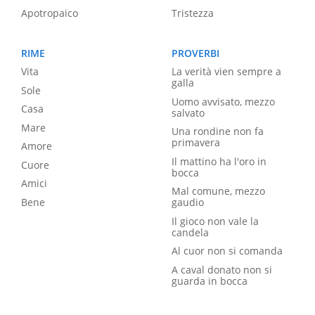
Apotropaico
Tristezza
RIME
PROVERBI
Vita
La verità vien sempre a
galla
Sole
Uomo avvisato, mezzo
Casa
salvato
Mare
Una rondine non fa
primavera
Amore
Il mattino ha l'oro in
Cuore
bocca
Amici
Mal comune, mezzo
Bene
gaudio
Il gioco non vale la
candela
Al cuor non si comanda
A caval donato non si
guarda in bocca