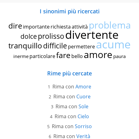
I sinonimi più ricercati
problema
dire
importante
richiesta
attività
divertente
prolisso
dolce
acume
tranquillo
difficile
permettere
amore
fare
particolare
bello
inerme
paura
Rime più cercate
Rima con
Amore
Rima con
Cuore
Rima con
Sole
Rima con
Cielo
Rima con
Sorriso
Rima con
Verità