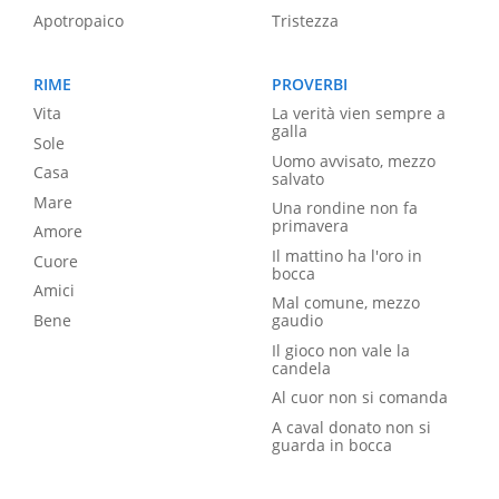
Apotropaico
Tristezza
RIME
PROVERBI
Vita
La verità vien sempre a
galla
Sole
Uomo avvisato, mezzo
Casa
salvato
Mare
Una rondine non fa
primavera
Amore
Il mattino ha l'oro in
Cuore
bocca
Amici
Mal comune, mezzo
Bene
gaudio
Il gioco non vale la
candela
Al cuor non si comanda
A caval donato non si
guarda in bocca