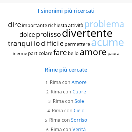
I sinonimi più ricercati
problema
dire
importante
richiesta
attività
divertente
prolisso
dolce
acume
tranquillo
difficile
permettere
amore
fare
particolare
bello
inerme
paura
Rime più cercate
Rima con
Amore
Rima con
Cuore
Rima con
Sole
Rima con
Cielo
Rima con
Sorriso
Rima con
Verità