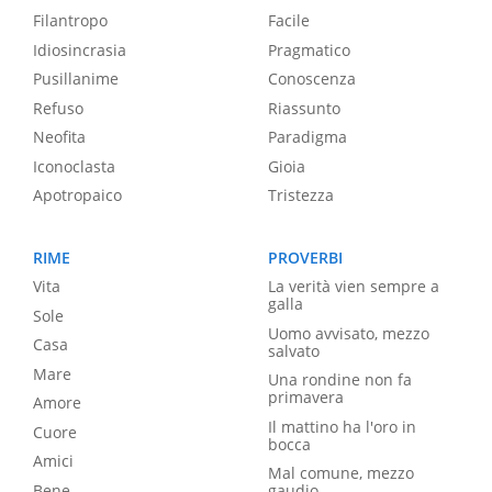
Filantropo
Facile
Idiosincrasia
Pragmatico
Pusillanime
Conoscenza
Refuso
Riassunto
Neofita
Paradigma
Iconoclasta
Gioia
Apotropaico
Tristezza
RIME
PROVERBI
Vita
La verità vien sempre a
galla
Sole
Uomo avvisato, mezzo
Casa
salvato
Mare
Una rondine non fa
primavera
Amore
Il mattino ha l'oro in
Cuore
bocca
Amici
Mal comune, mezzo
Bene
gaudio