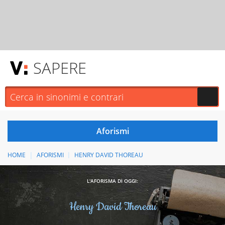
SAPERE
HOME
AFORISMI
HENRY DAVID THOREAU
L'AFORISMA DI OGGI:
Henry David Thoreau