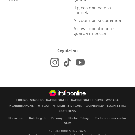
Il gioco non vale la
candela
Al cuor non si comanda
A caval donato non si
guarda in bocca
Seguici su
LIBERO
VIRGILIO
PAGINEGIALLE
PAGINEGIALLE SHOP
PGCASA
PAGINEBIANCHE
TUTTOCITTÀ
DILEI
SIVIAGGIA
QUIFINANZA
BUONISSIMO
SUPEREVA
Chi siamo
Note Legali
Privacy
Cookie Policy
Preferenze sui cookie
Aiuto
© Italiaonline S.p.A. 2026