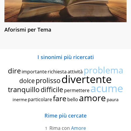
Aforismi per Tema
I sinonimi più ricercati
problema
dire
importante
richiesta
attività
divertente
prolisso
dolce
acume
tranquillo
difficile
permettere
amore
fare
particolare
bello
inerme
paura
Rime più cercate
Rima con
Amore