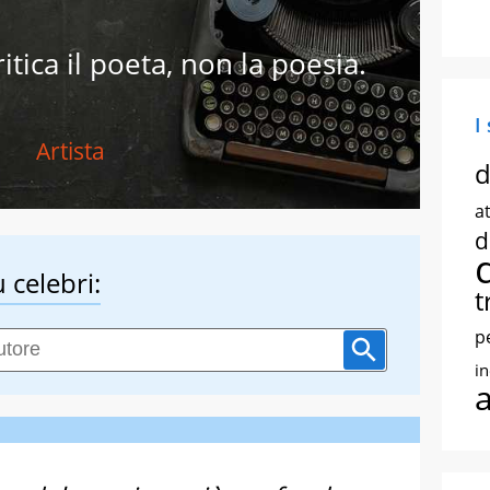
critica il poeta, non la poesia.
I
Artista
d
at
d
 celebri:
t
p
i