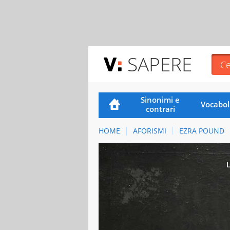
SAPERE
Sinonimi e
Vocabol
contrari
HOME
AFORISMI
EZRA POUND