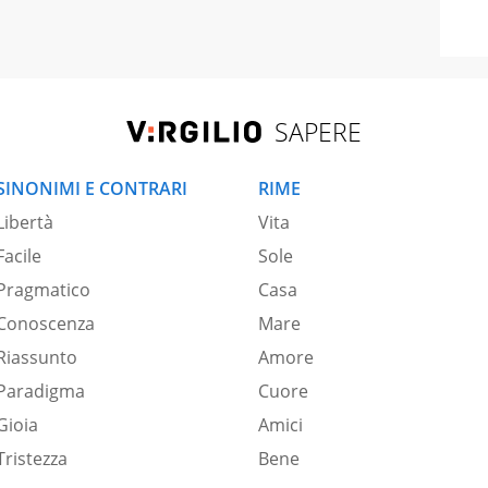
SAPERE
SINONIMI E CONTRARI
RIME
Libertà
Vita
Facile
Sole
Pragmatico
Casa
Conoscenza
Mare
Riassunto
Amore
Paradigma
Cuore
Gioia
Amici
Tristezza
Bene