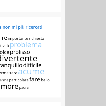
 sinonimi più ricercati
ire
importante
richiesta
problema
tività
prolisso
olce
divertente
ranquillo
difficile
acume
ermettere
fare
particolare
bello
nerme
amore
paura