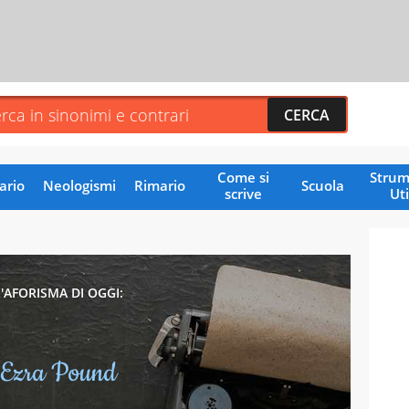
Come si
Strum
ario
Neologismi
Rimario
Scuola
scrive
Uti
L'AFORISMA DI OGGI:
Ezra Pound