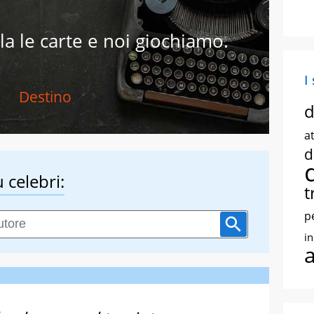
la le carte e noi giochiamo.
I
Destino
d
at
d
 celebri:
t
p
i