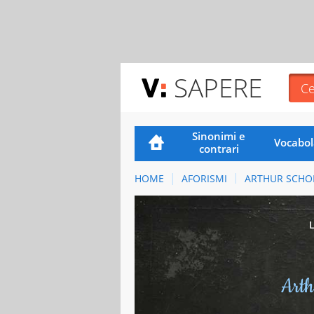
SAPERE
Sinonimi e
Vocabol
contrari
HOME
AFORISMI
ARTHUR SCHO
Arth