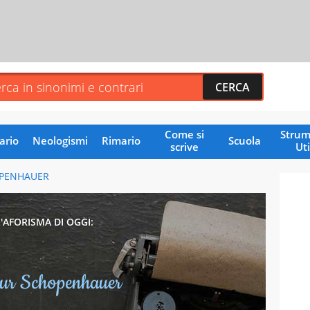
Come si
Strum
ario
Neologismi
Rimario
Scuola
scrive
Uti
PENHAUER
L'AFORISMA DI OGGI:
ur Schopenhauer