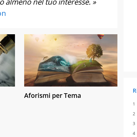
llo almeno nel tuo interesse. »
on
R
Aforismi per Tema