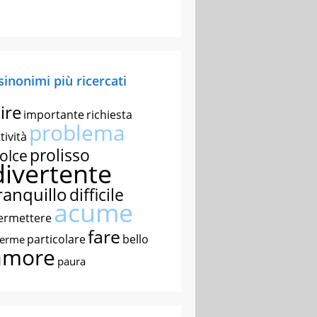
 sinonimi più ricercati
ire
importante
richiesta
problema
tività
prolisso
olce
divertente
ranquillo
difficile
acume
ermettere
fare
particolare
bello
nerme
amore
paura