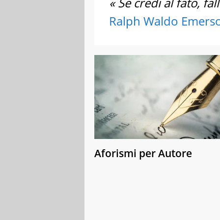
« Se credi al fato, fa
Ralph Waldo Emers
Aforismi per Autore