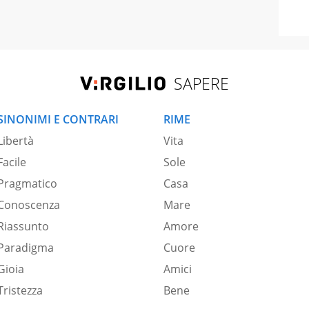
SAPERE
SINONIMI E CONTRARI
RIME
Libertà
Vita
Facile
Sole
Pragmatico
Casa
Conoscenza
Mare
Riassunto
Amore
Paradigma
Cuore
Gioia
Amici
Tristezza
Bene