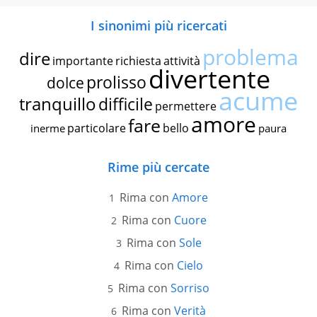
I sinonimi più ricercati
problema
dire
importante
richiesta
attività
divertente
prolisso
dolce
acume
tranquillo
difficile
permettere
amore
fare
particolare
bello
inerme
paura
Rime più cercate
Rima con
Amore
Rima con
Cuore
Rima con
Sole
Rima con
Cielo
Rima con
Sorriso
Rima con
Verità