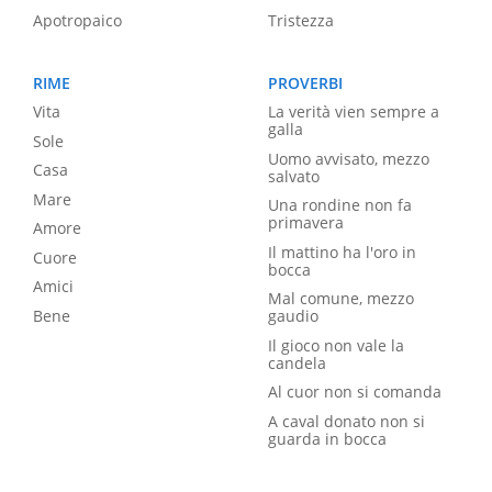
Apotropaico
Tristezza
RIME
PROVERBI
Vita
La verità vien sempre a
galla
Sole
Uomo avvisato, mezzo
Casa
salvato
Mare
Una rondine non fa
primavera
Amore
Il mattino ha l'oro in
Cuore
bocca
Amici
Mal comune, mezzo
Bene
gaudio
Il gioco non vale la
candela
Al cuor non si comanda
A caval donato non si
guarda in bocca