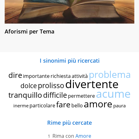
Aforismi per Tema
I sinonimi più ricercati
problema
dire
importante
richiesta
attività
divertente
prolisso
dolce
acume
tranquillo
difficile
permettere
amore
fare
particolare
bello
inerme
paura
Rime più cercate
Rima con
Amore