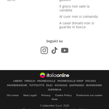
Il gioco non vale la
candela
Al cuor non si comanda
A caval donato non si
guarda in bocca
Seguici su
LIBERO
VIRGILIO
PAGINEGIALLE
PAGINEGIALLE SHOP
PGCASA
PAGINEBIANCHE
TUTTOCITTÀ
DILEI
SIVIAGGIA
QUIFINANZA
BUONISSIMO
SUPEREVA
Chi siamo
Note Legali
Privacy
Cookie Policy
Preferenze sui cookie
Aiuto
© Italiaonline S.p.A. 2026