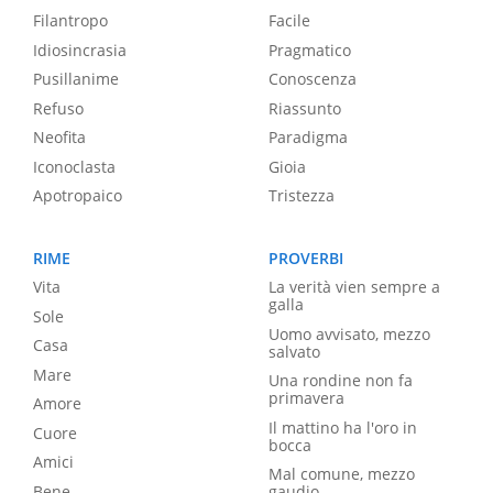
Filantropo
Facile
Idiosincrasia
Pragmatico
Pusillanime
Conoscenza
Refuso
Riassunto
Neofita
Paradigma
Iconoclasta
Gioia
Apotropaico
Tristezza
RIME
PROVERBI
Vita
La verità vien sempre a
galla
Sole
Uomo avvisato, mezzo
Casa
salvato
Mare
Una rondine non fa
primavera
Amore
Il mattino ha l'oro in
Cuore
bocca
Amici
Mal comune, mezzo
Bene
gaudio