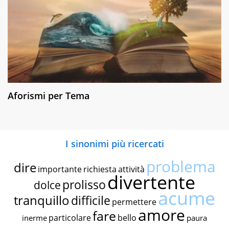
Aforismi per Tema
I sinonimi più ricercati
problema
dire
importante
richiesta
attività
divertente
prolisso
dolce
acume
tranquillo
difficile
permettere
amore
fare
particolare
bello
inerme
paura