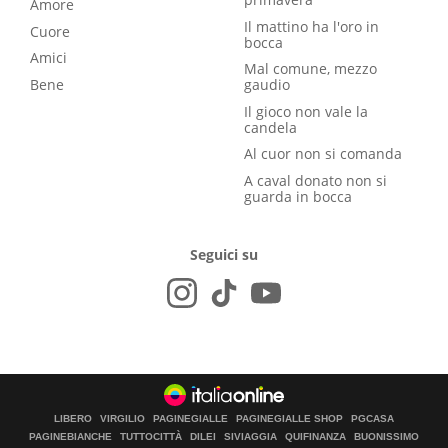
Amore
Il mattino ha l'oro in
Cuore
bocca
Amici
Mal comune, mezzo
Bene
gaudio
Il gioco non vale la
candela
Al cuor non si comanda
A caval donato non si
guarda in bocca
Seguici su
LIBERO
VIRGILIO
PAGINEGIALLE
PAGINEGIALLE SHOP
PGCASA
PAGINEBIANCHE
TUTTOCITTÀ
DILEI
SIVIAGGIA
QUIFINANZA
BUONISSIMO