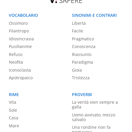
SAPERE
VOCABOLARIO
SINONIMI E CONTRARI
Ossimoro
Libertà
Filantropo
Facile
Idiosincrasia
Pragmatico
Pusillanime
Conoscenza
Refuso
Riassunto
Neofita
Paradigma
Iconoclasta
Gioia
Apotropaico
Tristezza
RIME
PROVERBI
Vita
La verità vien sempre a
galla
Sole
Uomo avvisato, mezzo
Casa
salvato
Mare
Una rondine non fa
primavera