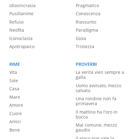
Idiosincrasia
Pragmatico
Pusillanime
Conoscenza
Refuso
Riassunto
Neofita
Paradigma
Iconoclasta
Gioia
Apotropaico
Tristezza
RIME
PROVERBI
Vita
La verità vien sempre a
galla
Sole
Uomo avvisato, mezzo
Casa
salvato
Mare
Una rondine non fa
primavera
Amore
Il mattino ha l'oro in
Cuore
bocca
Amici
Mal comune, mezzo
Bene
gaudio
Il gioco non vale la