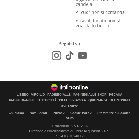
candela
Al cuor non si comanda
A caval donato non si
guarda in bocca
Seguici su
LIBERO
VIRGILIO
PAGINEGIALLE
PAGINEGIALLE SHOP
PGCASA
PAGINEBIANCHE
TUTTOCITTÀ
DILEI
SIVIAGGIA
QUIFINANZA
BUONISSIMO
SUPEREVA
Chi siamo
Note Legali
Privacy
Cookie Policy
Preferenze sui cookie
Aiuto
© Italiaonline S.p.A. 2026
Direzione e coordinamento di Libero Acquisition S.á r.l.
P. IVA 03970540963