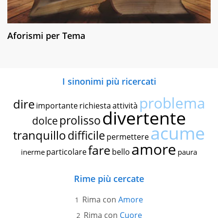
Aforismi per Tema
I sinonimi più ricercati
problema
dire
importante
richiesta
attività
divertente
prolisso
dolce
acume
tranquillo
difficile
permettere
amore
fare
particolare
bello
inerme
paura
Rime più cercate
Rima con
Amore
Rima con
Cuore