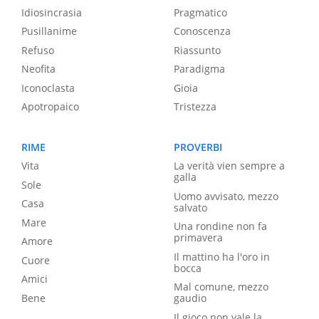
Idiosincrasia
Pragmatico
Pusillanime
Conoscenza
Refuso
Riassunto
Neofita
Paradigma
Iconoclasta
Gioia
Apotropaico
Tristezza
RIME
PROVERBI
Vita
La verità vien sempre a
galla
Sole
Uomo avvisato, mezzo
Casa
salvato
Mare
Una rondine non fa
primavera
Amore
Il mattino ha l'oro in
Cuore
bocca
Amici
Mal comune, mezzo
Bene
gaudio
Il gioco non vale la