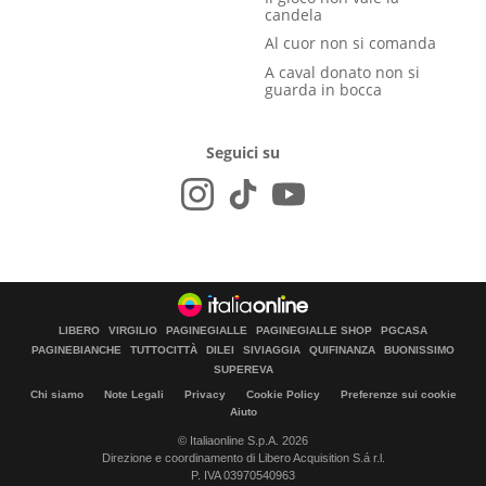
candela
Al cuor non si comanda
A caval donato non si
guarda in bocca
Seguici su
LIBERO
VIRGILIO
PAGINEGIALLE
PAGINEGIALLE SHOP
PGCASA
PAGINEBIANCHE
TUTTOCITTÀ
DILEI
SIVIAGGIA
QUIFINANZA
BUONISSIMO
SUPEREVA
Chi siamo
Note Legali
Privacy
Cookie Policy
Preferenze sui cookie
Aiuto
© Italiaonline S.p.A. 2026
Direzione e coordinamento di Libero Acquisition S.á r.l.
P. IVA 03970540963