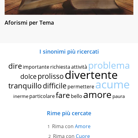
Aforismi per Tema
I sinonimi più ricercati
problema
dire
importante
richiesta
attività
divertente
prolisso
dolce
acume
tranquillo
difficile
permettere
amore
fare
particolare
bello
inerme
paura
Rime più cercate
Rima con
Amore
Rima con
Cuore