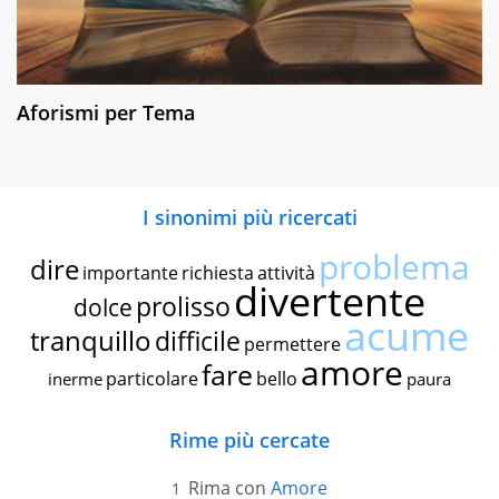
Aforismi per Tema
I sinonimi più ricercati
problema
dire
importante
richiesta
attività
divertente
prolisso
dolce
acume
tranquillo
difficile
permettere
amore
fare
particolare
bello
inerme
paura
Rime più cercate
Rima con
Amore