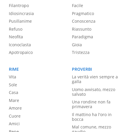
Filantropo
Facile
Idiosincrasia
Pragmatico
Pusillanime
Conoscenza
Refuso
Riassunto
Neofita
Paradigma
Iconoclasta
Gioia
Apotropaico
Tristezza
RIME
PROVERBI
Vita
La verità vien sempre a
galla
Sole
Uomo avvisato, mezzo
Casa
salvato
Mare
Una rondine non fa
primavera
Amore
Il mattino ha l'oro in
Cuore
bocca
Amici
Mal comune, mezzo
Bene
gaudio