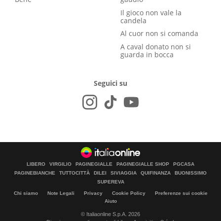
Il gioco non vale la
candela
Al cuor non si comanda
A caval donato non si
guarda in bocca
Seguici su
LIBERO
VIRGILIO
PAGINEGIALLE
PAGINEGIALLE SHOP
PGCASA
PAGINEBIANCHE
TUTTOCITTÀ
DILEI
SIVIAGGIA
QUIFINANZA
BUONISSIMO
SUPEREVA
Chi siamo
Note Legali
Privacy
Cookie Policy
Preferenze sui cookie
Aiuto
© Italiaonline S.p.A. 2026