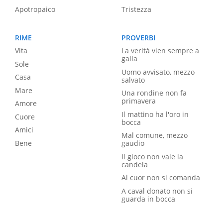
Apotropaico
Tristezza
RIME
PROVERBI
Vita
La verità vien sempre a
galla
Sole
Uomo avvisato, mezzo
Casa
salvato
Mare
Una rondine non fa
primavera
Amore
Il mattino ha l'oro in
Cuore
bocca
Amici
Mal comune, mezzo
Bene
gaudio
Il gioco non vale la
candela
Al cuor non si comanda
A caval donato non si
guarda in bocca