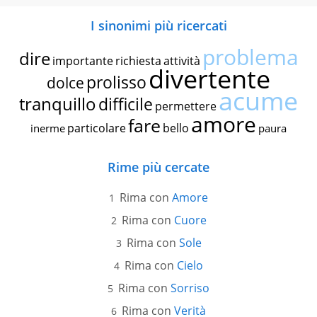
I sinonimi più ricercati
problema
dire
importante
richiesta
attività
divertente
prolisso
dolce
acume
tranquillo
difficile
permettere
amore
fare
particolare
bello
inerme
paura
Rime più cercate
Rima con
Amore
Rima con
Cuore
Rima con
Sole
Rima con
Cielo
Rima con
Sorriso
Rima con
Verità