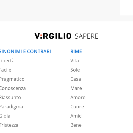
SAPERE
SINONIMI E CONTRARI
RIME
Libertà
Vita
Facile
Sole
Pragmatico
Casa
Conoscenza
Mare
Riassunto
Amore
Paradigma
Cuore
Gioia
Amici
Tristezza
Bene