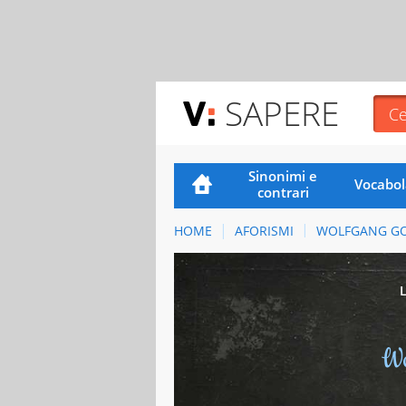
SAPERE
Sinonimi e
Vocabol
contrari
HOME
AFORISMI
WOLFGANG G
Wo