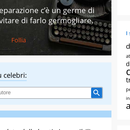
separazione c’è un germe di
evitare di farlo germogliare.
I
Follia
d
at
d
 celebri:
t
p
i