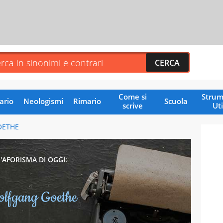
Come si
Strum
ario
Neologismi
Rimario
Scuola
scrive
Uti
OETHE
L'AFORISMA DI OGGI:
lfgang Goethe