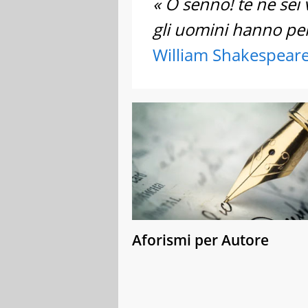
« O senno! te ne sei v
gli uomini hanno per
William Shakespear
Aforismi per Autore