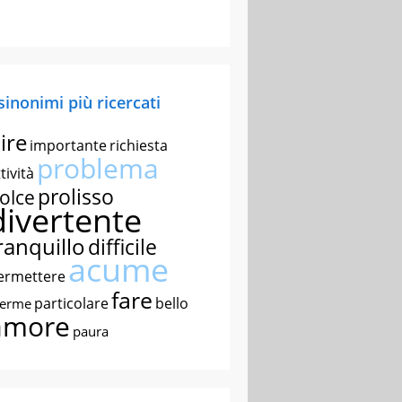
 sinonimi più ricercati
ire
importante
richiesta
problema
tività
prolisso
olce
divertente
ranquillo
difficile
acume
ermettere
fare
particolare
bello
nerme
amore
paura