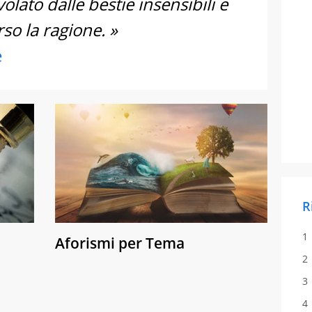
olato dalle bestie insensibili e
so la ragione. »
e
R
Aforismi per Tema