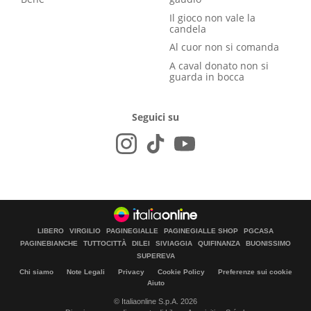
Il gioco non vale la
candela
Al cuor non si comanda
A caval donato non si
guarda in bocca
Seguici su
LIBERO
VIRGILIO
PAGINEGIALLE
PAGINEGIALLE SHOP
PGCASA
PAGINEBIANCHE
TUTTOCITTÀ
DILEI
SIVIAGGIA
QUIFINANZA
BUONISSIMO
SUPEREVA
Chi siamo
Note Legali
Privacy
Cookie Policy
Preferenze sui cookie
Aiuto
© Italiaonline S.p.A. 2026