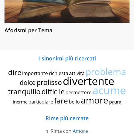
Aforismi per Tema
I sinonimi più ricercati
problema
dire
importante
richiesta
attività
divertente
prolisso
dolce
acume
tranquillo
difficile
permettere
amore
fare
particolare
bello
inerme
paura
Rime più cercate
Rima con
Amore