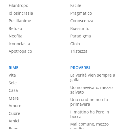
Filantropo
Facile
Idiosincrasia
Pragmatico
Pusillanime
Conoscenza
Refuso
Riassunto
Neofita
Paradigma
Iconoclasta
Gioia
Apotropaico
Tristezza
RIME
PROVERBI
Vita
La verità vien sempre a
galla
Sole
Uomo avvisato, mezzo
Casa
salvato
Mare
Una rondine non fa
primavera
Amore
Il mattino ha l'oro in
Cuore
bocca
Amici
Mal comune, mezzo
Bene
gaudio