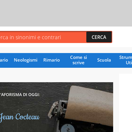
Come si
Strum
ario
Neologismi
Rimario
Scuola
scrive
Uti
U
L'AFORISMA DI OGGI:
Jean Cocteau