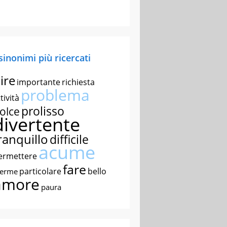
 sinonimi più ricercati
ire
importante
richiesta
problema
tività
prolisso
olce
divertente
ranquillo
difficile
acume
ermettere
fare
particolare
bello
nerme
amore
paura