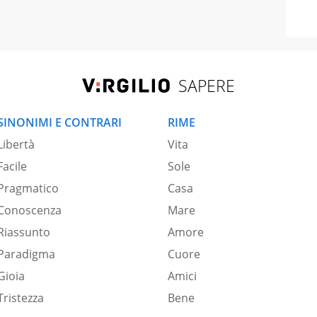
SAPERE
SINONIMI E CONTRARI
RIME
Libertà
Vita
Facile
Sole
Pragmatico
Casa
Conoscenza
Mare
Riassunto
Amore
Paradigma
Cuore
Gioia
Amici
Tristezza
Bene