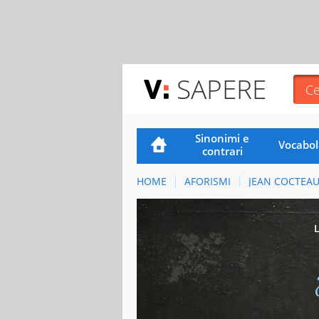
SAPERE
Sinonimi e
Vocabol
contrari
HOME
AFORISMI
JEAN COCTEA