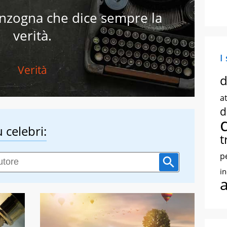
nzogna che dice sempre la
verità.
I
Verità
d
at
d
 celebri:
t
p
i