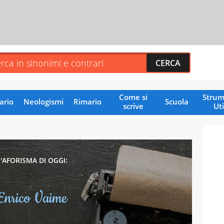
Come si
Strum
ario
Neologismi
Rimario
Scuola
scrive
Uti
L'AFORISMA DI OGGI:
Enrico Vaime