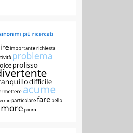
 sinonimi più ricercati
ire
importante
richiesta
problema
tività
prolisso
olce
divertente
ranquillo
difficile
acume
ermettere
fare
particolare
bello
nerme
amore
paura