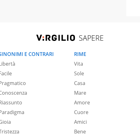
SAPERE
SINONIMI E CONTRARI
RIME
Libertà
Vita
Facile
Sole
Pragmatico
Casa
Conoscenza
Mare
Riassunto
Amore
Paradigma
Cuore
Gioia
Amici
Tristezza
Bene