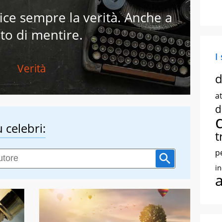
ice sempre la verità. Anche a
to di mentire.
I
Verità
d
at
d
 celebri:
t
p
i