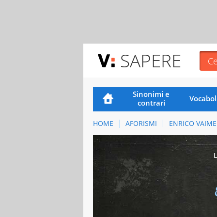
SAPERE
Sinonimi e
Vocabol
contrari
HOME
AFORISMI
ENRICO VAIME