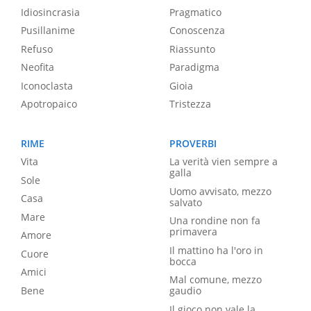
Idiosincrasia
Pragmatico
Pusillanime
Conoscenza
Refuso
Riassunto
Neofita
Paradigma
Iconoclasta
Gioia
Apotropaico
Tristezza
RIME
PROVERBI
Vita
La verità vien sempre a
galla
Sole
Uomo avvisato, mezzo
Casa
salvato
Mare
Una rondine non fa
primavera
Amore
Il mattino ha l'oro in
Cuore
bocca
Amici
Mal comune, mezzo
Bene
gaudio
Il gioco non vale la