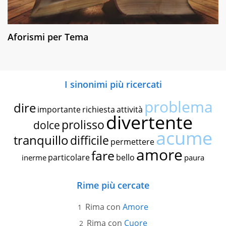
Aforismi per Tema
I sinonimi più ricercati
problema
dire
importante
richiesta
attività
divertente
prolisso
dolce
acume
tranquillo
difficile
permettere
amore
fare
particolare
bello
inerme
paura
Rime più cercate
Rima con
Amore
Rima con
Cuore