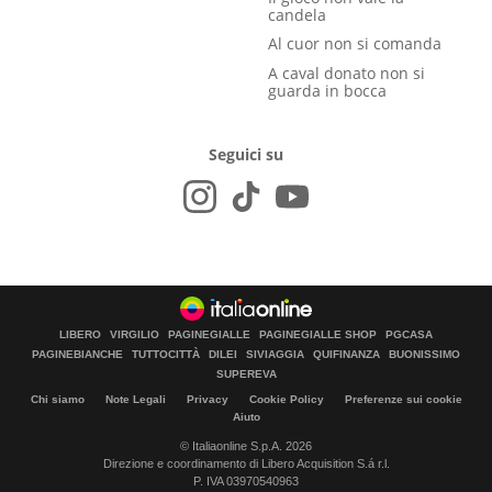
candela
Al cuor non si comanda
A caval donato non si
guarda in bocca
Seguici su
LIBERO
VIRGILIO
PAGINEGIALLE
PAGINEGIALLE SHOP
PGCASA
PAGINEBIANCHE
TUTTOCITTÀ
DILEI
SIVIAGGIA
QUIFINANZA
BUONISSIMO
SUPEREVA
Chi siamo
Note Legali
Privacy
Cookie Policy
Preferenze sui cookie
Aiuto
© Italiaonline S.p.A. 2026
Direzione e coordinamento di Libero Acquisition S.á r.l.
P. IVA 03970540963