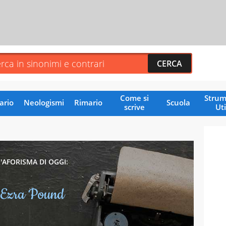
Come si
Strum
ario
Neologismi
Rimario
Scuola
scrive
Uti
L'AFORISMA DI OGGI:
Ezra Pound