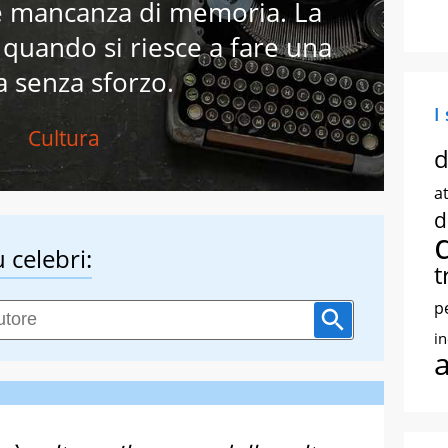
è mancanza di memoria. La
 quando si riesce a fare una
a senza sforzo.
I
Cultura
d
at
d
 celebri:
t
p
i