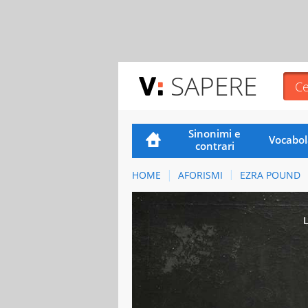
SAPERE
Sinonimi e
Vocabol
contrari
HOME
AFORISMI
EZRA POUND