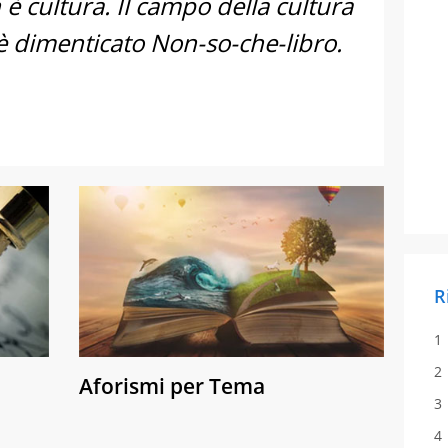
è cultura. Il campo della cultura
è dimenticato Non-so-che-libro.
R
Aforismi per Tema