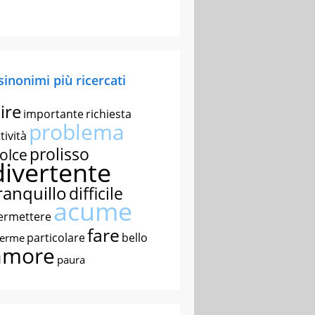
 sinonimi più ricercati
ire
importante
richiesta
problema
tività
prolisso
olce
divertente
ranquillo
difficile
acume
ermettere
fare
particolare
bello
nerme
amore
paura