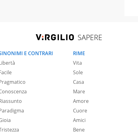
SAPERE
SINONIMI E CONTRARI
RIME
Libertà
Vita
Facile
Sole
Pragmatico
Casa
Conoscenza
Mare
Riassunto
Amore
Paradigma
Cuore
Gioia
Amici
Tristezza
Bene