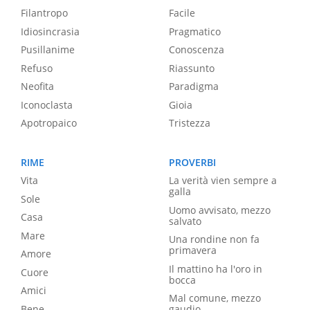
Filantropo
Facile
Idiosincrasia
Pragmatico
Pusillanime
Conoscenza
Refuso
Riassunto
Neofita
Paradigma
Iconoclasta
Gioia
Apotropaico
Tristezza
RIME
PROVERBI
Vita
La verità vien sempre a
galla
Sole
Uomo avvisato, mezzo
Casa
salvato
Mare
Una rondine non fa
primavera
Amore
Il mattino ha l'oro in
Cuore
bocca
Amici
Mal comune, mezzo
Bene
gaudio