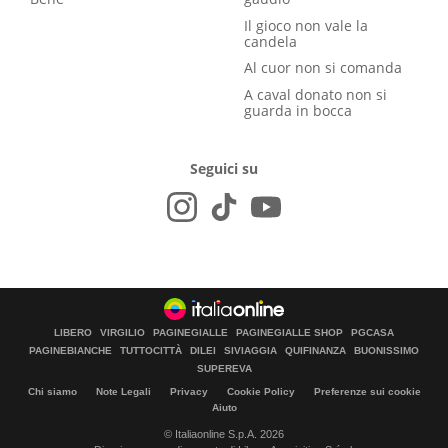
Il gioco non vale la
candela
Al cuor non si comanda
A caval donato non si
guarda in bocca
Seguici su
LIBERO
VIRGILIO
PAGINEGIALLE
PAGINEGIALLE SHOP
PGCASA
PAGINEBIANCHE
TUTTOCITTÀ
DILEI
SIVIAGGIA
QUIFINANZA
BUONISSIMO
SUPEREVA
Chi siamo
Note Legali
Privacy
Cookie Policy
Preferenze sui cookie
Aiuto
© Italiaonline S.p.A. 2026