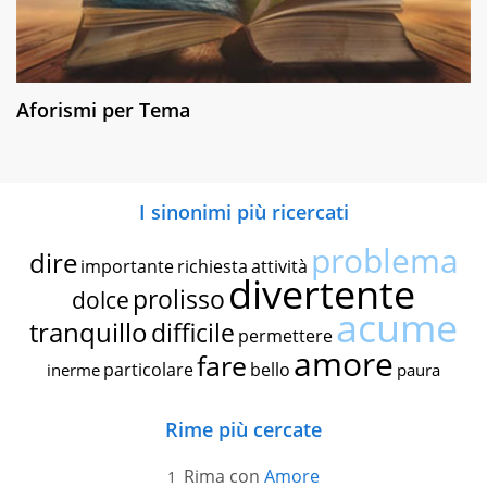
Aforismi per Tema
I sinonimi più ricercati
problema
dire
importante
richiesta
attività
divertente
prolisso
dolce
acume
tranquillo
difficile
permettere
amore
fare
particolare
bello
inerme
paura
Rime più cercate
Rima con
Amore