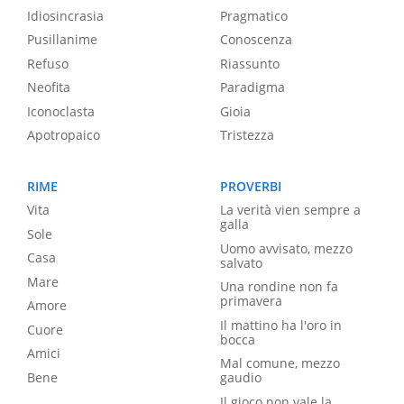
Idiosincrasia
Pragmatico
Pusillanime
Conoscenza
Refuso
Riassunto
Neofita
Paradigma
Iconoclasta
Gioia
Apotropaico
Tristezza
RIME
PROVERBI
Vita
La verità vien sempre a
galla
Sole
Uomo avvisato, mezzo
Casa
salvato
Mare
Una rondine non fa
primavera
Amore
Il mattino ha l'oro in
Cuore
bocca
Amici
Mal comune, mezzo
Bene
gaudio
Il gioco non vale la