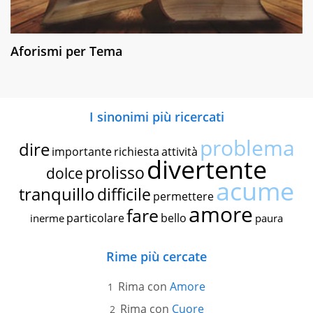
Aforismi per Tema
I sinonimi più ricercati
problema
dire
importante
richiesta
attività
divertente
prolisso
dolce
acume
tranquillo
difficile
permettere
amore
fare
particolare
bello
inerme
paura
Rime più cercate
Rima con
Amore
Rima con
Cuore