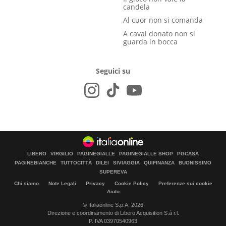
candela
Al cuor non si comanda
A caval donato non si
guarda in bocca
Seguici su
LIBERO
VIRGILIO
PAGINEGIALLE
PAGINEGIALLE SHOP
PGCASA
PAGINEBIANCHE
TUTTOCITTÀ
DILEI
SIVIAGGIA
QUIFINANZA
BUONISSIMO
SUPEREVA
Chi siamo
Note Legali
Privacy
Cookie Policy
Preferenze sui cookie
Aiuto
© Italiaonline S.p.A. 2026
Direzione e coordinamento di Libero Acquisition S.á r.l.
P. IVA 03970540963