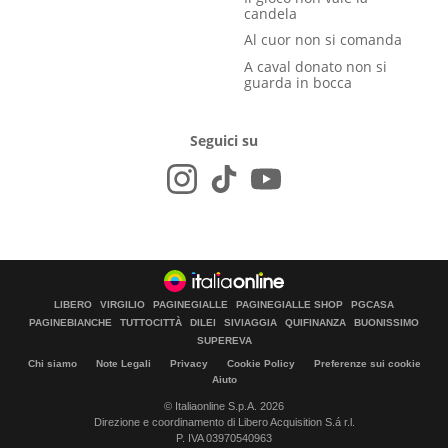
candela
Al cuor non si comanda
A caval donato non si
guarda in bocca
Seguici su
LIBERO
VIRGILIO
PAGINEGIALLE
PAGINEGIALLE SHOP
PGCASA
PAGINEBIANCHE
TUTTOCITTÀ
DILEI
SIVIAGGIA
QUIFINANZA
BUONISSIMO
SUPEREVA
Chi siamo
Note Legali
Privacy
Cookie Policy
Preferenze sui cookie
Aiuto
© Italiaonline S.p.A. 2026
Direzione e coordinamento di Libero Acquisition S.á r.l.
P. IVA 03970540963