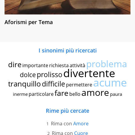
Aforismi per Tema
I sinonimi più ricercati
problema
dire
importante
richiesta
attività
divertente
prolisso
dolce
acume
tranquillo
difficile
permettere
amore
fare
particolare
bello
inerme
paura
Rime più cercate
Rima con
Amore
Rima con
Cuore