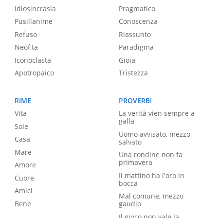
Idiosincrasia
Pragmatico
Pusillanime
Conoscenza
Refuso
Riassunto
Neofita
Paradigma
Iconoclasta
Gioia
Apotropaico
Tristezza
RIME
PROVERBI
Vita
La verità vien sempre a
galla
Sole
Uomo avvisato, mezzo
Casa
salvato
Mare
Una rondine non fa
primavera
Amore
Il mattino ha l'oro in
Cuore
bocca
Amici
Mal comune, mezzo
Bene
gaudio
Il gioco non vale la