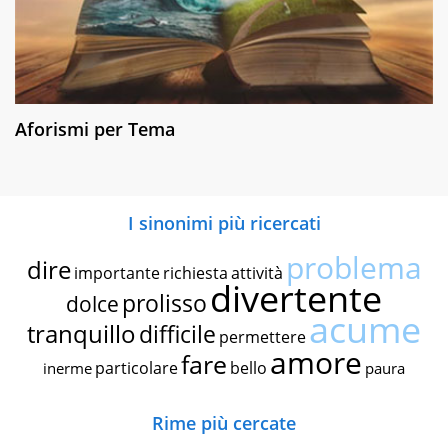
Aforismi per Tema
I sinonimi più ricercati
problema
dire
importante
richiesta
attività
divertente
prolisso
dolce
acume
tranquillo
difficile
permettere
amore
fare
particolare
bello
inerme
paura
Rime più cercate