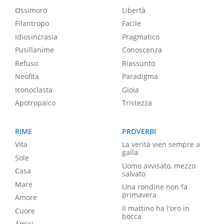
Ossimoro
Libertà
Filantropo
Facile
Idiosincrasia
Pragmatico
Pusillanime
Conoscenza
Refuso
Riassunto
Neofita
Paradigma
Iconoclasta
Gioia
Apotropaico
Tristezza
RIME
PROVERBI
Vita
La verità vien sempre a
galla
Sole
Uomo avvisato, mezzo
Casa
salvato
Mare
Una rondine non fa
primavera
Amore
Il mattino ha l'oro in
Cuore
bocca
Amici