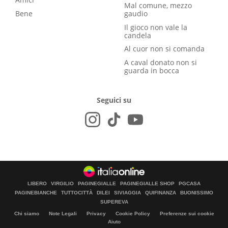
Mal comune, mezzo
Bene
gaudio
Il gioco non vale la
candela
Al cuor non si comanda
A caval donato non si
guarda in bocca
Seguici su
LIBERO
VIRGILIO
PAGINEGIALLE
PAGINEGIALLE SHOP
PGCASA
PAGINEBIANCHE
TUTTOCITTÀ
DILEI
SIVIAGGIA
QUIFINANZA
BUONISSIMO
SUPEREVA
Chi siamo
Note Legali
Privacy
Cookie Policy
Preferenze sui cookie
Aiuto