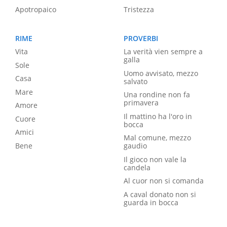
Apotropaico
Tristezza
RIME
PROVERBI
Vita
La verità vien sempre a
galla
Sole
Uomo avvisato, mezzo
Casa
salvato
Mare
Una rondine non fa
primavera
Amore
Il mattino ha l'oro in
Cuore
bocca
Amici
Mal comune, mezzo
Bene
gaudio
Il gioco non vale la
candela
Al cuor non si comanda
A caval donato non si
guarda in bocca