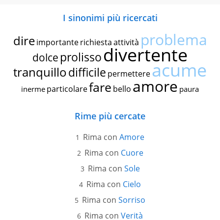
I sinonimi più ricercati
problema
dire
importante
richiesta
attività
divertente
prolisso
dolce
acume
tranquillo
difficile
permettere
amore
fare
particolare
bello
inerme
paura
Rime più cercate
Rima con
Amore
Rima con
Cuore
Rima con
Sole
Rima con
Cielo
Rima con
Sorriso
Rima con
Verità