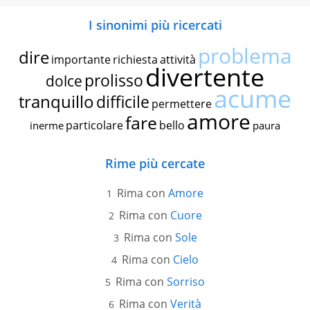
I sinonimi più ricercati
problema
dire
importante
richiesta
attività
divertente
prolisso
dolce
acume
tranquillo
difficile
permettere
amore
fare
particolare
bello
inerme
paura
Rime più cercate
Rima con
Amore
Rima con
Cuore
Rima con
Sole
Rima con
Cielo
Rima con
Sorriso
Rima con
Verità