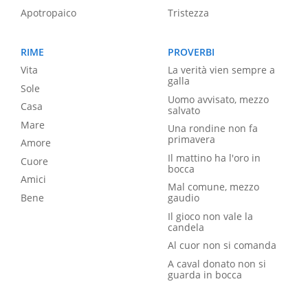
Apotropaico
Tristezza
RIME
PROVERBI
Vita
La verità vien sempre a
galla
Sole
Uomo avvisato, mezzo
Casa
salvato
Mare
Una rondine non fa
primavera
Amore
Il mattino ha l'oro in
Cuore
bocca
Amici
Mal comune, mezzo
Bene
gaudio
Il gioco non vale la
candela
Al cuor non si comanda
A caval donato non si
guarda in bocca