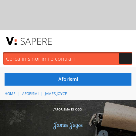
SAPERE
HOME
AFORISMI
JAMES JOYCE
L'AFORISMA DI OGGI:
James Joyce