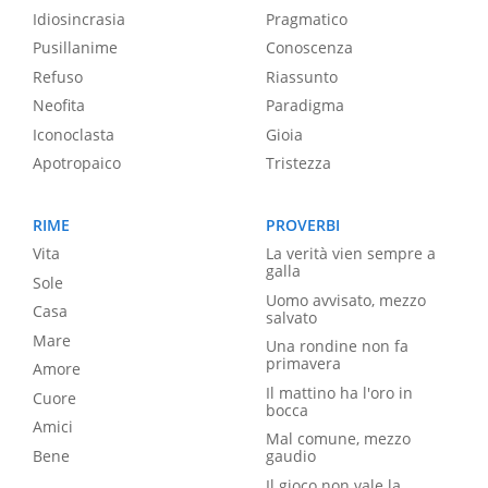
Idiosincrasia
Pragmatico
Pusillanime
Conoscenza
Refuso
Riassunto
Neofita
Paradigma
Iconoclasta
Gioia
Apotropaico
Tristezza
RIME
PROVERBI
Vita
La verità vien sempre a
galla
Sole
Uomo avvisato, mezzo
Casa
salvato
Mare
Una rondine non fa
primavera
Amore
Il mattino ha l'oro in
Cuore
bocca
Amici
Mal comune, mezzo
Bene
gaudio
Il gioco non vale la