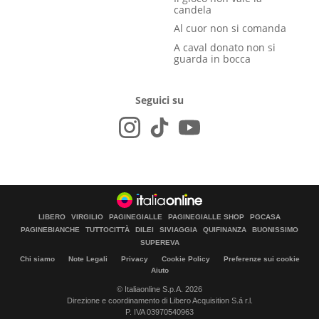
candela
Al cuor non si comanda
A caval donato non si
guarda in bocca
Seguici su
LIBERO
VIRGILIO
PAGINEGIALLE
PAGINEGIALLE SHOP
PGCASA
PAGINEBIANCHE
TUTTOCITTÀ
DILEI
SIVIAGGIA
QUIFINANZA
BUONISSIMO
SUPEREVA
Chi siamo
Note Legali
Privacy
Cookie Policy
Preferenze sui cookie
Aiuto
© Italiaonline S.p.A. 2026
Direzione e coordinamento di Libero Acquisition S.á r.l.
P. IVA 03970540963