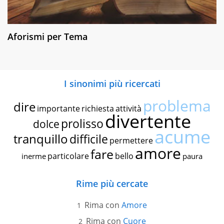
Aforismi per Tema
I sinonimi più ricercati
problema
dire
importante
richiesta
attività
divertente
prolisso
dolce
acume
tranquillo
difficile
permettere
amore
fare
particolare
bello
inerme
paura
Rime più cercate
Rima con
Amore
Rima con
Cuore