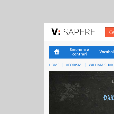
SAPERE
Sinonimi e
Vocabol
contrari
HOME
AFORISMI
WILLIAM SHAK
Wil