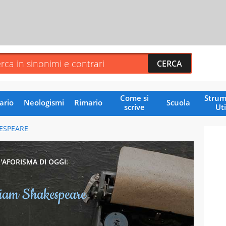
Come si
Strum
ario
Neologismi
Rimario
Scuola
scrive
Uti
ESPEARE
L'AFORISMA DI OGGI:
liam Shakespeare