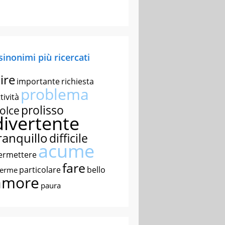
 sinonimi più ricercati
ire
importante
richiesta
problema
tività
prolisso
olce
divertente
ranquillo
difficile
acume
ermettere
fare
particolare
bello
nerme
amore
paura