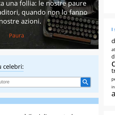
ta una follia: le nostre paure
aditori, quando non lo fanno
 nostre azioni.
I
Paura
d
at
d
 celebri:
t
p
i