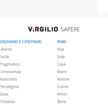
SAPERE
SINONIMI E CONTRARI
RIME
Libertà
Vita
Facile
Sole
Pragmatico
Casa
Conoscenza
Mare
Riassunto
Amore
Paradigma
Cuore
Gioia
Amici
Tristezza
Bene