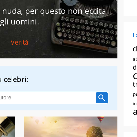
o nuda, per questo non eccita
gli uomini.
I
Verità
d
at
d
 celebri:
t
p
i