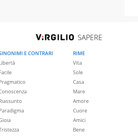
SAPERE
SINONIMI E CONTRARI
RIME
Libertà
Vita
Facile
Sole
Pragmatico
Casa
Conoscenza
Mare
Riassunto
Amore
Paradigma
Cuore
Gioia
Amici
Tristezza
Bene