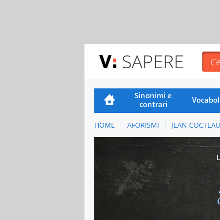
SAPERE
Sinonimi e
Vocabol
contrari
HOME
AFORISMI
JEAN COCTEA