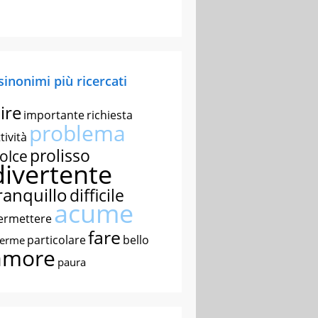
 sinonimi più ricercati
ire
importante
richiesta
problema
tività
prolisso
olce
divertente
ranquillo
difficile
acume
ermettere
fare
particolare
bello
nerme
amore
paura