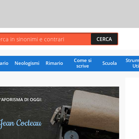
Come si
Strum
ario
Neologismi
Rimario
Scuola
scrive
Uti
U
L'AFORISMA DI OGGI:
Jean Cocteau