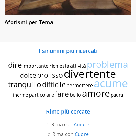
Aforismi per Tema
I sinonimi più ricercati
problema
dire
importante
richiesta
attività
divertente
prolisso
dolce
acume
tranquillo
difficile
permettere
amore
fare
particolare
bello
inerme
paura
Rime più cercate
Rima con
Amore
Rima con
Cuore