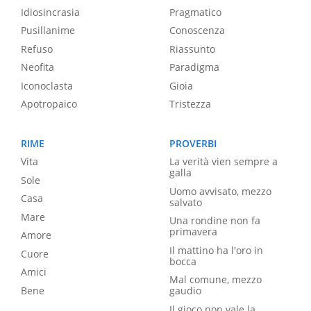
Idiosincrasia
Pragmatico
Pusillanime
Conoscenza
Refuso
Riassunto
Neofita
Paradigma
Iconoclasta
Gioia
Apotropaico
Tristezza
RIME
PROVERBI
Vita
La verità vien sempre a
galla
Sole
Uomo avvisato, mezzo
Casa
salvato
Mare
Una rondine non fa
primavera
Amore
Il mattino ha l'oro in
Cuore
bocca
Amici
Mal comune, mezzo
Bene
gaudio
Il gioco non vale la