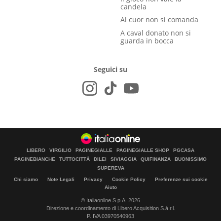
candela
Al cuor non si comanda
A caval donato non si
guarda in bocca
Seguici su
LIBERO
VIRGILIO
PAGINEGIALLE
PAGINEGIALLE SHOP
PGCASA
PAGINEBIANCHE
TUTTOCITTÀ
DILEI
SIVIAGGIA
QUIFINANZA
BUONISSIMO
SUPEREVA
Chi siamo
Note Legali
Privacy
Cookie Policy
Preferenze sui cookie
Aiuto
© Italiaonline S.p.A. 2026
Direzione e coordinamento di Libero Acquisition S.á r.l.
P. IVA 03970540963