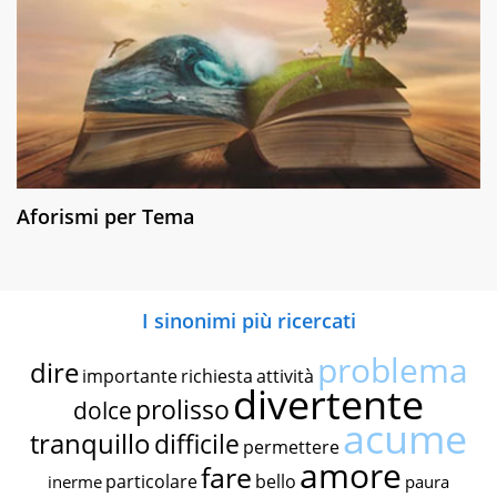
Aforismi per Tema
I sinonimi più ricercati
problema
dire
importante
richiesta
attività
divertente
prolisso
dolce
acume
tranquillo
difficile
permettere
amore
fare
particolare
bello
inerme
paura