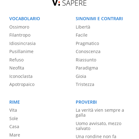
SAPERE
VOCABOLARIO
SINONIMI E CONTRARI
Ossimoro
Libertà
Filantropo
Facile
Idiosincrasia
Pragmatico
Pusillanime
Conoscenza
Refuso
Riassunto
Neofita
Paradigma
Iconoclasta
Gioia
Apotropaico
Tristezza
RIME
PROVERBI
Vita
La verità vien sempre a
galla
Sole
Uomo avvisato, mezzo
Casa
salvato
Mare
Una rondine non fa