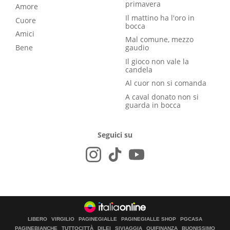
primavera
Amore
Il mattino ha l'oro in
Cuore
bocca
Amici
Mal comune, mezzo
Bene
gaudio
Il gioco non vale la
candela
Al cuor non si comanda
A caval donato non si
guarda in bocca
Seguici su
LIBERO
VIRGILIO
PAGINEGIALLE
PAGINEGIALLE SHOP
PGCASA
PAGINEBIANCHE
TUTTOCITTÀ
DILEI
SIVIAGGIA
QUIFINANZA
BUONISSIMO