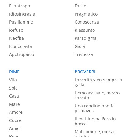
Filantropo
Facile
Idiosincrasia
Pragmatico
Pusillanime
Conoscenza
Refuso
Riassunto
Neofita
Paradigma
Iconoclasta
Gioia
Apotropaico
Tristezza
RIME
PROVERBI
Vita
La verità vien sempre a
galla
Sole
Uomo avvisato, mezzo
Casa
salvato
Mare
Una rondine non fa
primavera
Amore
Il mattino ha l'oro in
Cuore
bocca
Amici
Mal comune, mezzo
Bene
gaudio