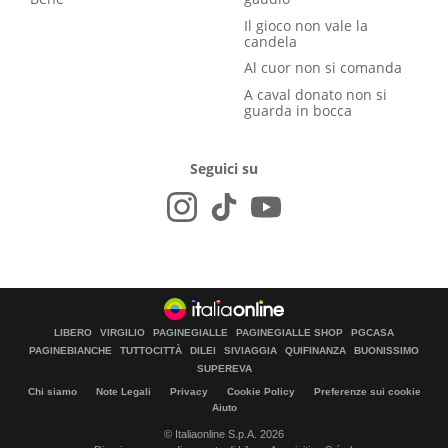
Il gioco non vale la
candela
Al cuor non si comanda
A caval donato non si
guarda in bocca
Seguici su
LIBERO
VIRGILIO
PAGINEGIALLE
PAGINEGIALLE SHOP
PGCASA
PAGINEBIANCHE
TUTTOCITTÀ
DILEI
SIVIAGGIA
QUIFINANZA
BUONISSIMO
SUPEREVA
Chi siamo
Note Legali
Privacy
Cookie Policy
Preferenze sui cookie
Aiuto
© Italiaonline S.p.A. 2026