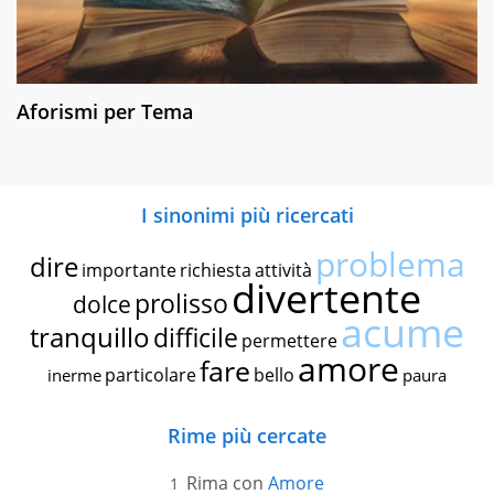
Aforismi per Tema
I sinonimi più ricercati
problema
dire
importante
richiesta
attività
divertente
prolisso
dolce
acume
tranquillo
difficile
permettere
amore
fare
particolare
bello
inerme
paura
Rime più cercate
Rima con
Amore