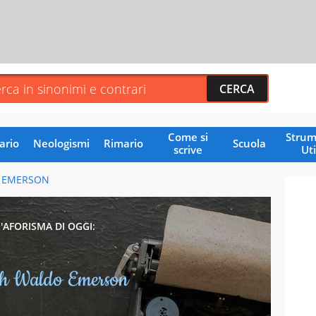
Come si
Strum
ario
Neologismi
Rimario
Scuola
scrive
Uti
 EMERSON
L'AFORISMA DI OGGI:
h Waldo Emerson