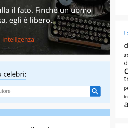
ulla il fato. Finché un uomo
a, egli è libero.
I
Intelligenza
d
at
d
 celebri:
t
p
i