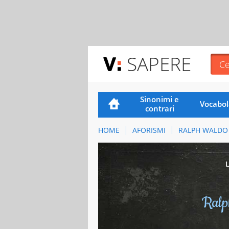
SAPERE
Sinonimi e
Vocabol
contrari
HOME
AFORISMI
RALPH WALDO
Ralp