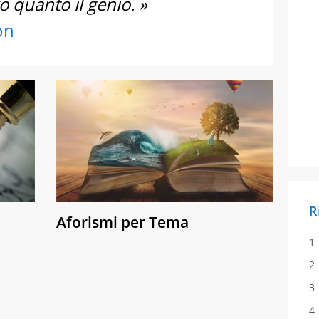
o quanto il genio. »
on
R
Aforismi per Tema