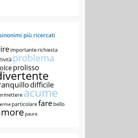
 sinonimi più ricercati
ire
importante
richiesta
problema
tività
prolisso
olce
divertente
ranquillo
difficile
acume
ermettere
fare
particolare
bello
nerme
amore
paura