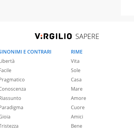
SAPERE
SINONIMI E CONTRARI
RIME
Libertà
Vita
Facile
Sole
Pragmatico
Casa
Conoscenza
Mare
Riassunto
Amore
Paradigma
Cuore
Gioia
Amici
Tristezza
Bene