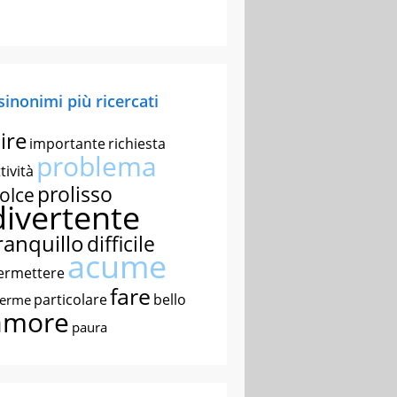
 sinonimi più ricercati
ire
importante
richiesta
problema
tività
prolisso
olce
divertente
ranquillo
difficile
acume
ermettere
fare
particolare
bello
nerme
amore
paura