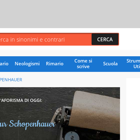
Come si
Strum
ario
Neologismi
Rimario
Scuola
scrive
Uti
PENHAUER
L'AFORISMA DI OGGI:
ur Schopenhauer