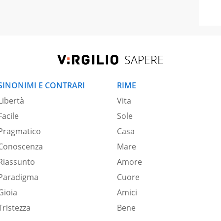
SAPERE
SINONIMI E CONTRARI
RIME
Libertà
Vita
Facile
Sole
Pragmatico
Casa
Conoscenza
Mare
Riassunto
Amore
Paradigma
Cuore
Gioia
Amici
Tristezza
Bene