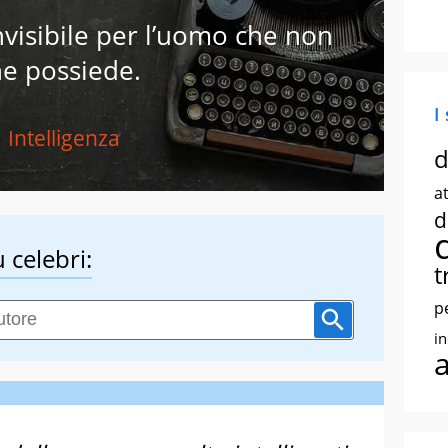
invisibile per l’uomo che non
e possiede.
I
Intelligenza
d
at
d
 celebri:
t
p
i