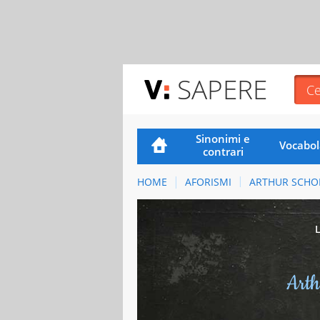
SAPERE
Sinonimi e
Vocabol
contrari
HOME
AFORISMI
ARTHUR SCHO
Arth