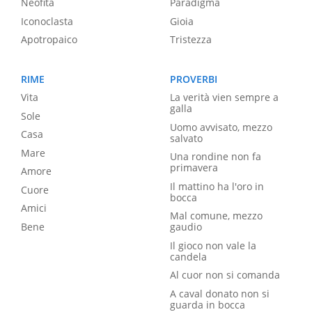
Neofita
Paradigma
Iconoclasta
Gioia
Apotropaico
Tristezza
RIME
PROVERBI
Vita
La verità vien sempre a
galla
Sole
Uomo avvisato, mezzo
Casa
salvato
Mare
Una rondine non fa
primavera
Amore
Il mattino ha l'oro in
Cuore
bocca
Amici
Mal comune, mezzo
Bene
gaudio
Il gioco non vale la
candela
Al cuor non si comanda
A caval donato non si
guarda in bocca