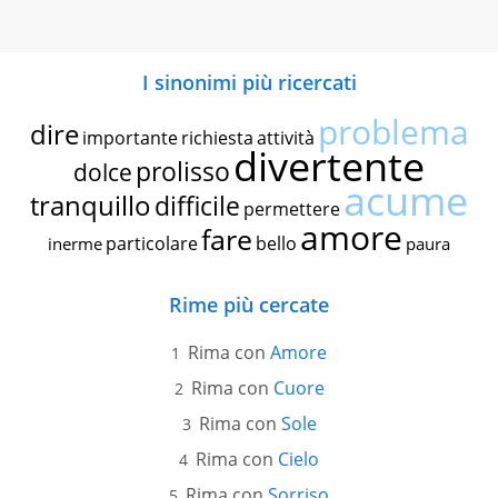
I sinonimi più ricercati
problema
dire
importante
richiesta
attività
divertente
prolisso
dolce
acume
tranquillo
difficile
permettere
amore
fare
particolare
bello
inerme
paura
Rime più cercate
Rima con
Amore
Rima con
Cuore
Rima con
Sole
Rima con
Cielo
Rima con
Sorriso