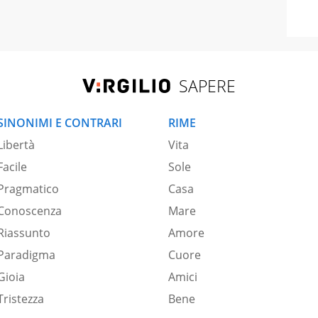
SAPERE
SINONIMI E CONTRARI
RIME
Libertà
Vita
Facile
Sole
Pragmatico
Casa
Conoscenza
Mare
Riassunto
Amore
Paradigma
Cuore
Gioia
Amici
Tristezza
Bene