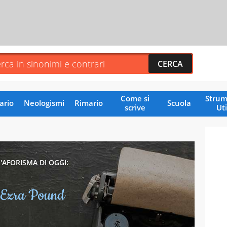
Come si
Strum
ario
Neologismi
Rimario
Scuola
scrive
Uti
L'AFORISMA DI OGGI:
Ezra Pound