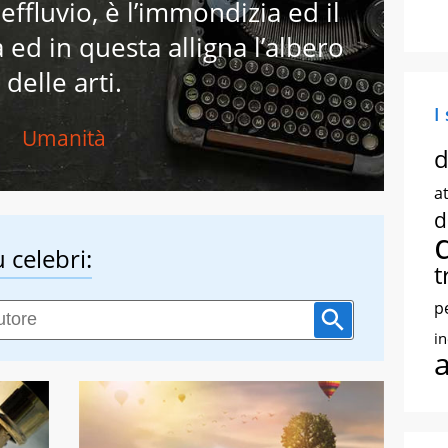
effluvio, è l’immondizia ed il
 ed in questa alligna l’albero
delle arti.
I
Umanità
d
at
d
 celebri:
t
p
i