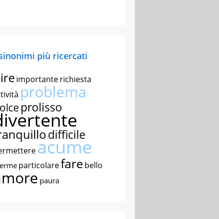
 sinonimi più ricercati
ire
importante
richiesta
problema
tività
prolisso
olce
divertente
ranquillo
difficile
acume
ermettere
fare
particolare
bello
nerme
amore
paura