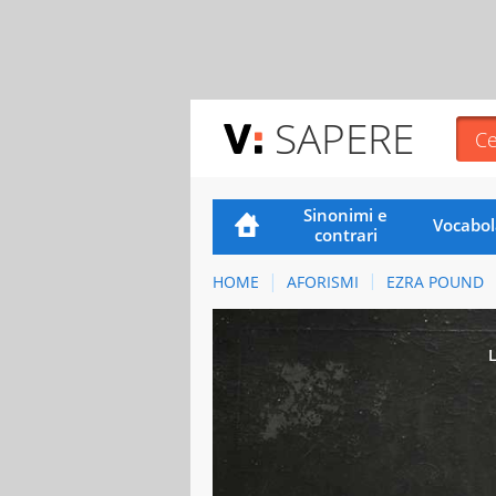
SAPERE
Sinonimi e
Vocabol
contrari
HOME
AFORISMI
EZRA POUND