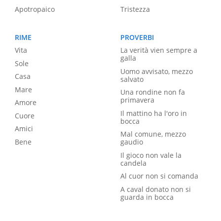
Apotropaico
Tristezza
RIME
PROVERBI
Vita
La verità vien sempre a
galla
Sole
Uomo avvisato, mezzo
Casa
salvato
Mare
Una rondine non fa
primavera
Amore
Il mattino ha l'oro in
Cuore
bocca
Amici
Mal comune, mezzo
Bene
gaudio
Il gioco non vale la
candela
Al cuor non si comanda
A caval donato non si
guarda in bocca