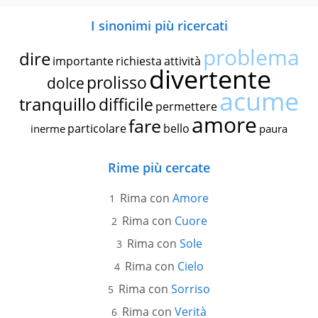
I sinonimi più ricercati
problema
dire
importante
richiesta
attività
divertente
prolisso
dolce
acume
tranquillo
difficile
permettere
amore
fare
particolare
bello
inerme
paura
Rime più cercate
Rima con
Amore
Rima con
Cuore
Rima con
Sole
Rima con
Cielo
Rima con
Sorriso
Rima con
Verità