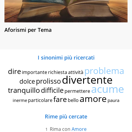
Aforismi per Tema
I sinonimi più ricercati
problema
dire
importante
richiesta
attività
divertente
prolisso
dolce
acume
tranquillo
difficile
permettere
amore
fare
particolare
bello
inerme
paura
Rime più cercate
Rima con
Amore