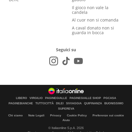
Il gioco non vale la
candela
Al cuor non si comanda
A caval donato non si
guarda in bocca
Seguici su
LIBERO
VIRGILIO
PAGINEGIALLE
PAGINEGIALLE SHOP
PGCASA
PAGINEBIANCHE
TUTTOCITTÀ
DILEI
SIVIAGGIA
QUIFINANZA
BUONISSIMO
SUPEREVA
Chi siamo
Note Legali
Privacy
Cookie Policy
Preferenze sui cookie
Aiuto
© Italiaonline S.p.A. 2026