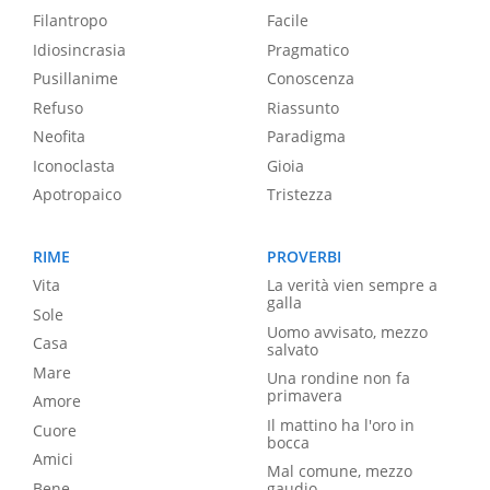
Filantropo
Facile
Idiosincrasia
Pragmatico
Pusillanime
Conoscenza
Refuso
Riassunto
Neofita
Paradigma
Iconoclasta
Gioia
Apotropaico
Tristezza
RIME
PROVERBI
Vita
La verità vien sempre a
galla
Sole
Uomo avvisato, mezzo
Casa
salvato
Mare
Una rondine non fa
primavera
Amore
Il mattino ha l'oro in
Cuore
bocca
Amici
Mal comune, mezzo
Bene
gaudio