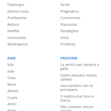
Filantropo
Facile
Idiosincrasia
Pragmatico
Pusillanime
Conoscenza
Refuso
Riassunto
Neofita
Paradigma
Iconoclasta
Gioia
Apotropaico
Tristezza
RIME
PROVERBI
Vita
La verità vien sempre a
galla
Sole
Uomo avvisato, mezzo
Casa
salvato
Mare
Una rondine non fa
primavera
Amore
Il mattino ha l'oro in
Cuore
bocca
Amici
Mal comune, mezzo
Bene
gaudio