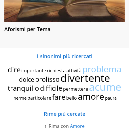
Aforismi per Tema
I sinonimi più ricercati
problema
dire
importante
richiesta
attività
divertente
prolisso
dolce
acume
tranquillo
difficile
permettere
amore
fare
particolare
bello
inerme
paura
Rime più cercate
Rima con
Amore