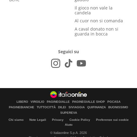
Il gioco non vale la
candela
Al cuor non si comanda
A caval donato non si
guarda in bocca
Seguici su
LIBERO
VIRGILIO
PAGINEGIALLE
PAGINEGIALLE SHOP
PGCASA
PAGINEBIANCHE
TUTTOCITTÀ
DILEI
SIVIAGGIA
QUIFINANZA
BUONISSIMO
SUPEREVA
Chi siamo
Note Legali
Privacy
Cookie Policy
Preferenze sui cookie
Aiuto
© Italiaonline S.p.A. 2026