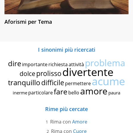
Aforismi per Tema
I sinonimi più ricercati
problema
dire
importante
richiesta
attività
divertente
prolisso
dolce
acume
tranquillo
difficile
permettere
amore
fare
particolare
bello
inerme
paura
Rime più cercate
Rima con
Amore
Rima con
Cuore