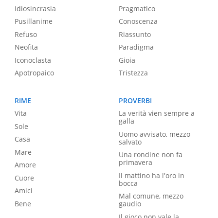
Idiosincrasia
Pragmatico
Pusillanime
Conoscenza
Refuso
Riassunto
Neofita
Paradigma
Iconoclasta
Gioia
Apotropaico
Tristezza
RIME
PROVERBI
Vita
La verità vien sempre a
galla
Sole
Uomo avvisato, mezzo
Casa
salvato
Mare
Una rondine non fa
primavera
Amore
Il mattino ha l'oro in
Cuore
bocca
Amici
Mal comune, mezzo
Bene
gaudio
Il gioco non vale la