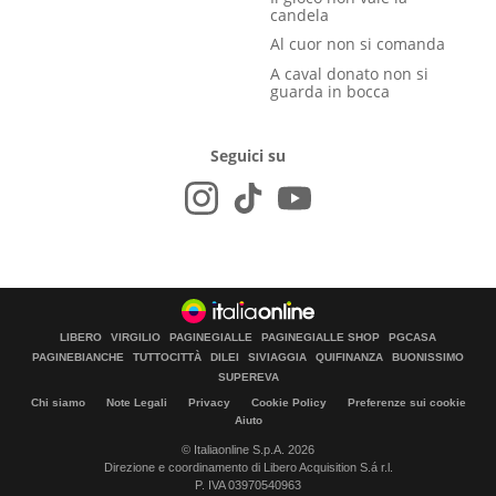
candela
Al cuor non si comanda
A caval donato non si
guarda in bocca
Seguici su
LIBERO
VIRGILIO
PAGINEGIALLE
PAGINEGIALLE SHOP
PGCASA
PAGINEBIANCHE
TUTTOCITTÀ
DILEI
SIVIAGGIA
QUIFINANZA
BUONISSIMO
SUPEREVA
Chi siamo
Note Legali
Privacy
Cookie Policy
Preferenze sui cookie
Aiuto
© Italiaonline S.p.A. 2026
Direzione e coordinamento di Libero Acquisition S.á r.l.
P. IVA 03970540963