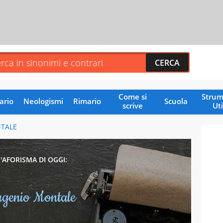
Come si
Strum
ario
Neologismi
Rimario
Scuola
scrive
Uti
TALE
L'AFORISMA DI OGGI:
genio Montale