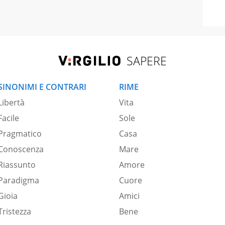
SAPERE
SINONIMI E CONTRARI
RIME
Libertà
Vita
Facile
Sole
Pragmatico
Casa
Conoscenza
Mare
Riassunto
Amore
Paradigma
Cuore
Gioia
Amici
Tristezza
Bene