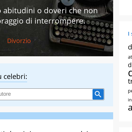
o abitudini o doveri che non
oraggio di interrompere.
I
Divorzio
d
at
d
 celebri:
t
p
i