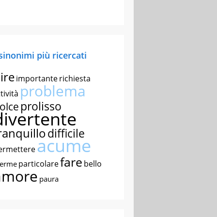
 sinonimi più ricercati
ire
importante
richiesta
problema
tività
prolisso
olce
divertente
ranquillo
difficile
acume
ermettere
fare
particolare
bello
nerme
amore
paura