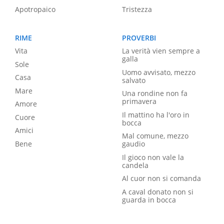
Apotropaico
Tristezza
RIME
PROVERBI
Vita
La verità vien sempre a
galla
Sole
Uomo avvisato, mezzo
Casa
salvato
Mare
Una rondine non fa
primavera
Amore
Il mattino ha l'oro in
Cuore
bocca
Amici
Mal comune, mezzo
Bene
gaudio
Il gioco non vale la
candela
Al cuor non si comanda
A caval donato non si
guarda in bocca