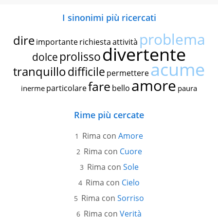
I sinonimi più ricercati
problema
dire
importante
richiesta
attività
divertente
prolisso
dolce
acume
tranquillo
difficile
permettere
amore
fare
particolare
bello
inerme
paura
Rime più cercate
Rima con
Amore
Rima con
Cuore
Rima con
Sole
Rima con
Cielo
Rima con
Sorriso
Rima con
Verità