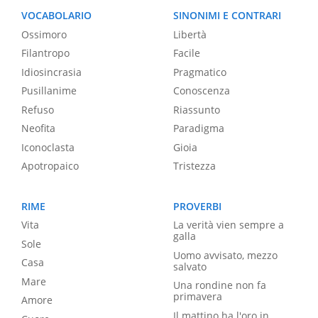
VOCABOLARIO
SINONIMI E CONTRARI
Ossimoro
Libertà
Filantropo
Facile
Idiosincrasia
Pragmatico
Pusillanime
Conoscenza
Refuso
Riassunto
Neofita
Paradigma
Iconoclasta
Gioia
Apotropaico
Tristezza
RIME
PROVERBI
Vita
La verità vien sempre a
galla
Sole
Uomo avvisato, mezzo
Casa
salvato
Mare
Una rondine non fa
primavera
Amore
Il mattino ha l'oro in