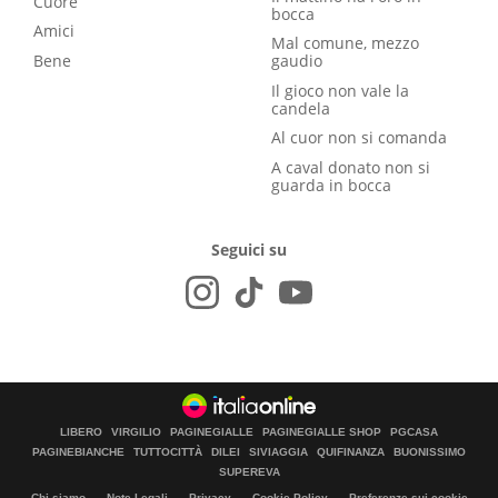
Cuore
bocca
Amici
Mal comune, mezzo
Bene
gaudio
Il gioco non vale la
candela
Al cuor non si comanda
A caval donato non si
guarda in bocca
Seguici su
LIBERO
VIRGILIO
PAGINEGIALLE
PAGINEGIALLE SHOP
PGCASA
PAGINEBIANCHE
TUTTOCITTÀ
DILEI
SIVIAGGIA
QUIFINANZA
BUONISSIMO
SUPEREVA
Chi siamo
Note Legali
Privacy
Cookie Policy
Preferenze sui cookie