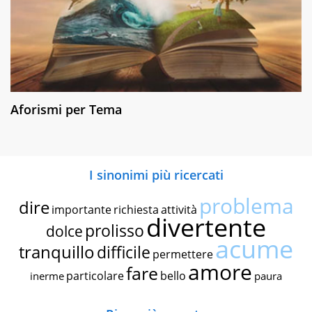
Aforismi per Tema
I sinonimi più ricercati
problema
dire
importante
richiesta
attività
divertente
prolisso
dolce
acume
tranquillo
difficile
permettere
amore
fare
particolare
bello
inerme
paura