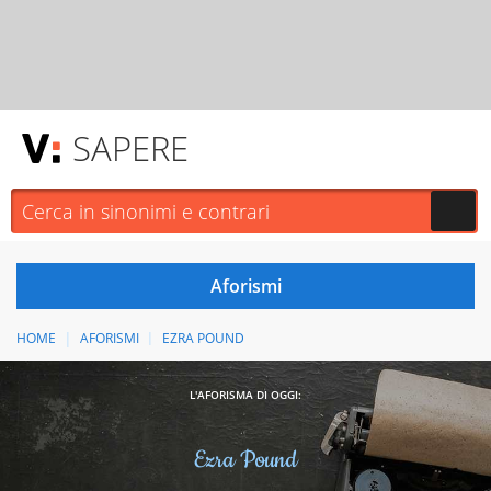
SAPERE
HOME
AFORISMI
EZRA POUND
L'AFORISMA DI OGGI:
Ezra Pound