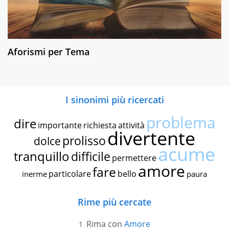
Aforismi per Tema
I sinonimi più ricercati
problema
dire
importante
richiesta
attività
divertente
prolisso
dolce
acume
tranquillo
difficile
permettere
amore
fare
particolare
bello
inerme
paura
Rime più cercate
Rima con
Amore