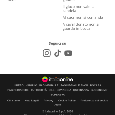
Il gioco non vale la
candela
Al cuor non si comanda
A caval donato non si
guarda in bocca
Seguici su
LIBERO
VIRGILIO
PAGINEGIALLE
PAGINEGIALLE SHOP
PGCASA
PAGINEBIANCHE
TUTTOCITTÀ
DILEI
SIVIAGGIA
QUIFINANZA
BUONISSIMO
SUPEREVA
Chi siamo
Note Legali
Privacy
Cookie Policy
Preferenze sui cookie
Aiuto
© Italiaonline S.p.A. 2026