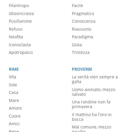
Filantropo
Facile
Idiosincrasia
Pragmatico
Pusillanime
Conoscenza
Refuso
Riassunto
Neofita
Paradigma
Iconoclasta
Gioia
Apotropaico
Tristezza
RIME
PROVERBI
Vita
La verità vien sempre a
galla
Sole
Uomo avvisato, mezzo
Casa
salvato
Mare
Una rondine non fa
primavera
Amore
Il mattino ha l'oro in
Cuore
bocca
Amici
Mal comune, mezzo
Bene
gaudio