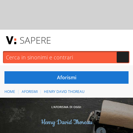
SAPERE
HOME
AFORISMI
HENRY DAVID THOREAU
L'AFORISMA DI OGGI:
Henry David Thoreau