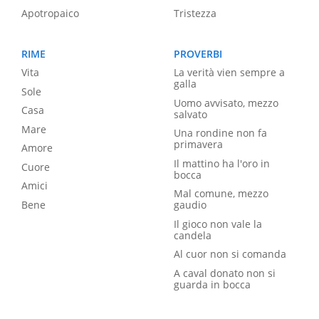
Apotropaico
Tristezza
RIME
PROVERBI
Vita
La verità vien sempre a
galla
Sole
Uomo avvisato, mezzo
Casa
salvato
Mare
Una rondine non fa
primavera
Amore
Il mattino ha l'oro in
Cuore
bocca
Amici
Mal comune, mezzo
Bene
gaudio
Il gioco non vale la
candela
Al cuor non si comanda
A caval donato non si
guarda in bocca