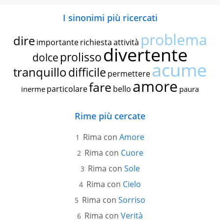
I sinonimi più ricercati
problema
dire
importante
richiesta
attività
divertente
prolisso
dolce
acume
tranquillo
difficile
permettere
amore
fare
particolare
bello
inerme
paura
Rime più cercate
Rima con
Amore
Rima con
Cuore
Rima con
Sole
Rima con
Cielo
Rima con
Sorriso
Rima con
Verità