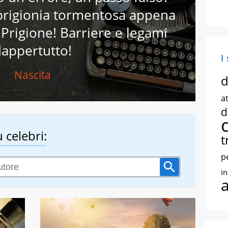
prigionia tormentosa appena
 Prigione! Barriere e legami
appertutto!
I
Nascita
d
at
d
 celebri:
t
p
i