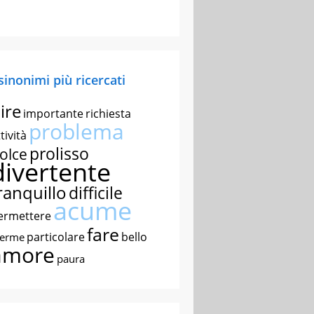
 sinonimi più ricercati
ire
importante
richiesta
problema
tività
prolisso
olce
divertente
ranquillo
difficile
acume
ermettere
fare
particolare
bello
nerme
amore
paura