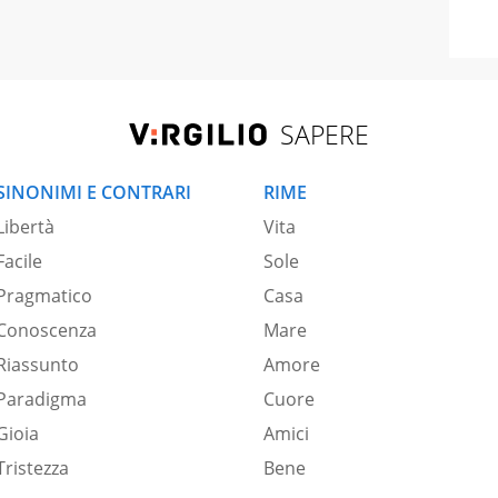
SAPERE
SINONIMI E CONTRARI
RIME
Libertà
Vita
Facile
Sole
Pragmatico
Casa
Conoscenza
Mare
Riassunto
Amore
Paradigma
Cuore
Gioia
Amici
Tristezza
Bene