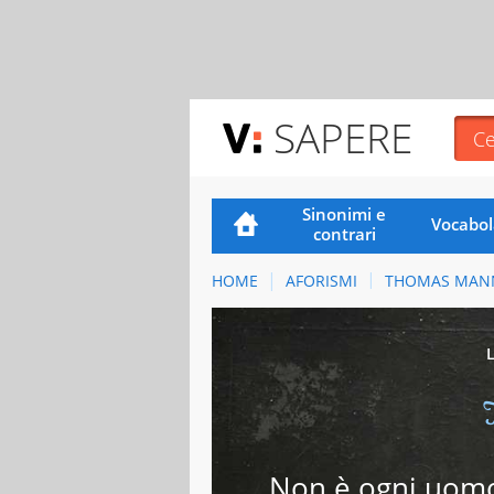
SAPERE
Sinonimi e
Vocabol
contrari
HOME
AFORISMI
THOMAS MAN
Non è ogni uomo