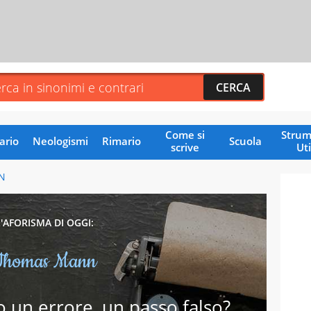
Come si
Strum
ario
Neologismi
Rimario
Scuola
scrive
Uti
N
L'AFORISMA DI OGGI:
Thomas Mann
 un errore, un passo falso?