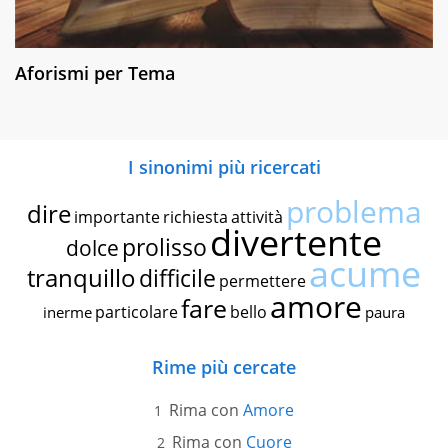
Aforismi per Tema
I sinonimi più ricercati
problema
dire
importante
richiesta
attività
divertente
prolisso
dolce
acume
tranquillo
difficile
permettere
amore
fare
particolare
bello
inerme
paura
Rime più cercate
Rima con
Amore
Rima con
Cuore