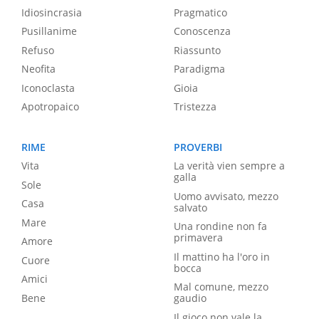
Idiosincrasia
Pragmatico
Pusillanime
Conoscenza
Refuso
Riassunto
Neofita
Paradigma
Iconoclasta
Gioia
Apotropaico
Tristezza
RIME
PROVERBI
Vita
La verità vien sempre a
galla
Sole
Uomo avvisato, mezzo
Casa
salvato
Mare
Una rondine non fa
primavera
Amore
Il mattino ha l'oro in
Cuore
bocca
Amici
Mal comune, mezzo
Bene
gaudio
Il gioco non vale la