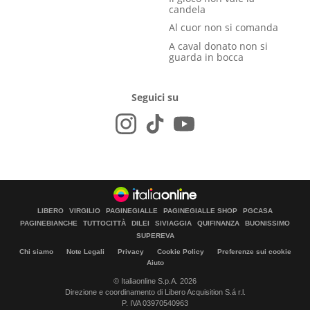
candela
Al cuor non si comanda
A caval donato non si
guarda in bocca
Seguici su
LIBERO
VIRGILIO
PAGINEGIALLE
PAGINEGIALLE SHOP
PGCASA
PAGINEBIANCHE
TUTTOCITTÀ
DILEI
SIVIAGGIA
QUIFINANZA
BUONISSIMO
SUPEREVA
Chi siamo
Note Legali
Privacy
Cookie Policy
Preferenze sui cookie
Aiuto
© Italiaonline S.p.A. 2026
Direzione e coordinamento di Libero Acquisition S.á r.l.
P. IVA 03970540963