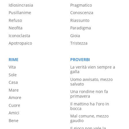
Idiosincrasia
Pragmatico
Pusillanime
Conoscenza
Refuso
Riassunto
Neofita
Paradigma
Iconoclasta
Gioia
Apotropaico
Tristezza
RIME
PROVERBI
Vita
La verità vien sempre a
galla
Sole
Uomo avvisato, mezzo
Casa
salvato
Mare
Una rondine non fa
primavera
Amore
Il mattino ha l'oro in
Cuore
bocca
Amici
Mal comune, mezzo
Bene
gaudio
Il gioco non vale la