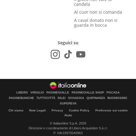
candela
Al cuor non si comanda
A caval donato non si
guarda in bocca
Seguici su
LIBERO
VIRGILIO
PAGINEGIALLE
PAGINEGIALLE SHOP
PGCASA
PAGINEBIANCHE
TUTTOCITTÀ
DILEI
SIVIAGGIA
QUIFINANZA
BUONISSIMO
SUPEREVA
Chi siamo
Note Legali
Privacy
Cookie Policy
Preferenze sui cookie
Aiuto
© Italiaonline S.p.A. 2026
Direzione e coordinamento di Libero Acquisition S.á r.l.
P. IVA 03970540963