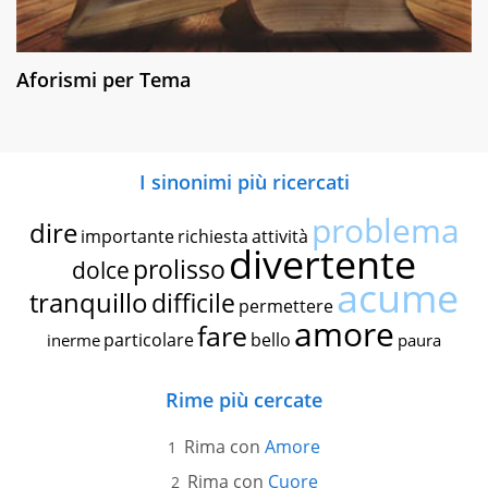
Aforismi per Tema
I sinonimi più ricercati
problema
dire
importante
richiesta
attività
divertente
prolisso
dolce
acume
tranquillo
difficile
permettere
amore
fare
particolare
bello
inerme
paura
Rime più cercate
Rima con
Amore
Rima con
Cuore