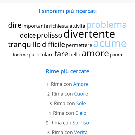
I sinonimi più ricercati
problema
dire
importante
richiesta
attività
divertente
prolisso
dolce
acume
tranquillo
difficile
permettere
amore
fare
particolare
bello
inerme
paura
Rime più cercate
Rima con
Amore
Rima con
Cuore
Rima con
Sole
Rima con
Cielo
Rima con
Sorriso
Rima con
Verità