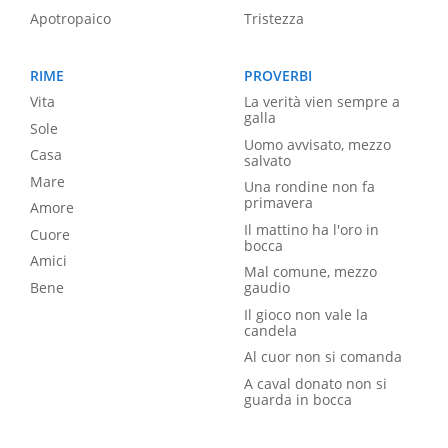
Apotropaico
Tristezza
RIME
PROVERBI
Vita
La verità vien sempre a
galla
Sole
Uomo avvisato, mezzo
Casa
salvato
Mare
Una rondine non fa
primavera
Amore
Il mattino ha l'oro in
Cuore
bocca
Amici
Mal comune, mezzo
Bene
gaudio
Il gioco non vale la
candela
Al cuor non si comanda
A caval donato non si
guarda in bocca