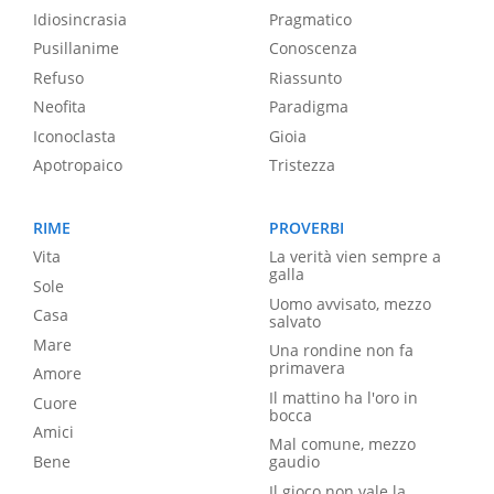
Idiosincrasia
Pragmatico
Pusillanime
Conoscenza
Refuso
Riassunto
Neofita
Paradigma
Iconoclasta
Gioia
Apotropaico
Tristezza
RIME
PROVERBI
Vita
La verità vien sempre a
galla
Sole
Uomo avvisato, mezzo
Casa
salvato
Mare
Una rondine non fa
primavera
Amore
Il mattino ha l'oro in
Cuore
bocca
Amici
Mal comune, mezzo
Bene
gaudio
Il gioco non vale la