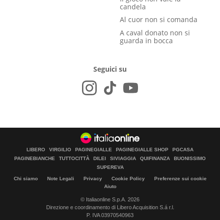
candela
Al cuor non si comanda
A caval donato non si
guarda in bocca
Seguici su
LIBERO
VIRGILIO
PAGINEGIALLE
PAGINEGIALLE SHOP
PGCASA
PAGINEBIANCHE
TUTTOCITTÀ
DILEI
SIVIAGGIA
QUIFINANZA
BUONISSIMO
SUPEREVA
Chi siamo
Note Legali
Privacy
Cookie Policy
Preferenze sui cookie
Aiuto
© Italiaonline S.p.A. 2026
Direzione e coordinamento di Libero Acquisition S.á r.l.
P. IVA 03970540963