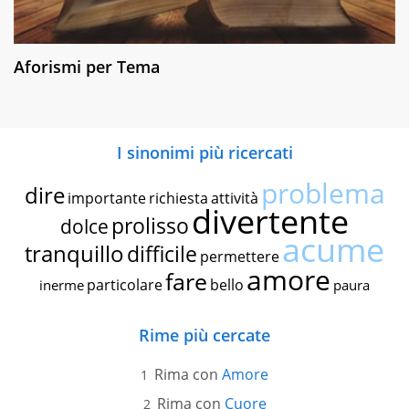
Aforismi per Tema
I sinonimi più ricercati
problema
dire
importante
richiesta
attività
divertente
prolisso
dolce
acume
tranquillo
difficile
permettere
amore
fare
particolare
bello
inerme
paura
Rime più cercate
Rima con
Amore
Rima con
Cuore