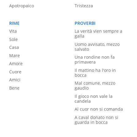
Apotropaico
Tristezza
RIME
PROVERBI
Vita
La verità vien sempre a
galla
Sole
Uomo avvisato, mezzo
Casa
salvato
Mare
Una rondine non fa
primavera
Amore
Il mattino ha l'oro in
Cuore
bocca
Amici
Mal comune, mezzo
Bene
gaudio
Il gioco non vale la
candela
Al cuor non si comanda
A caval donato non si
guarda in bocca