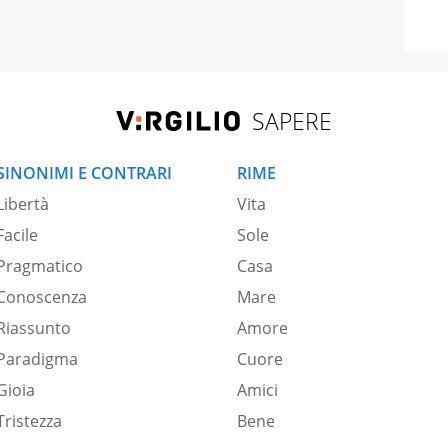
SAPERE
SINONIMI E CONTRARI
RIME
Libertà
Vita
Facile
Sole
Pragmatico
Casa
Conoscenza
Mare
Riassunto
Amore
Paradigma
Cuore
Gioia
Amici
Tristezza
Bene