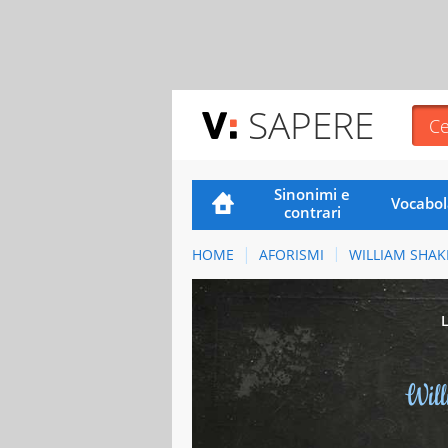
SAPERE
Sinonimi e
Vocabol
contrari
HOME
AFORISMI
WILLIAM SHAK
Wil