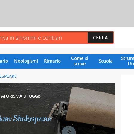
Come si
Strum
ario
Neologismi
Rimario
Scuola
scrive
Uti
ESPEARE
L'AFORISMA DI OGGI:
liam Shakespeare