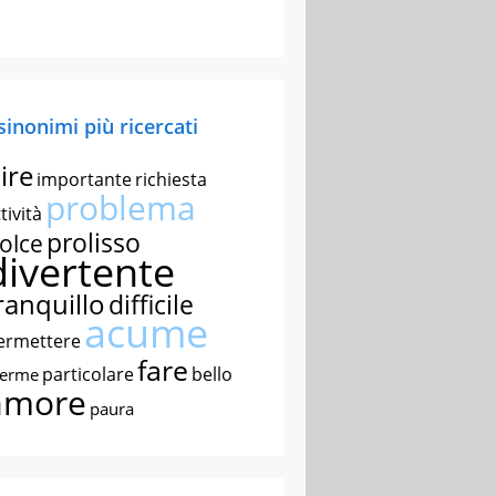
 sinonimi più ricercati
ire
importante
richiesta
problema
tività
prolisso
olce
divertente
ranquillo
difficile
acume
ermettere
fare
particolare
bello
nerme
amore
paura